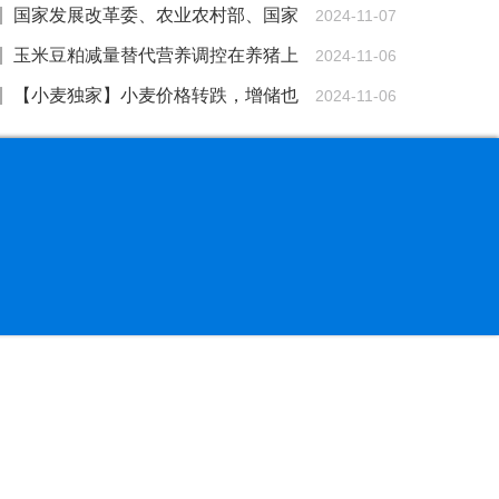
国家发展改革委、农业农村部、国家
2024-11-07
林草局联合印发意见 部署推动饲草产业高质量发
玉米豆粕减量替代营养调控在养猪上
2024-11-06
展
的研究进展
【小麦独家】小麦价格转跌，增储也
2024-11-06
挽救不了？