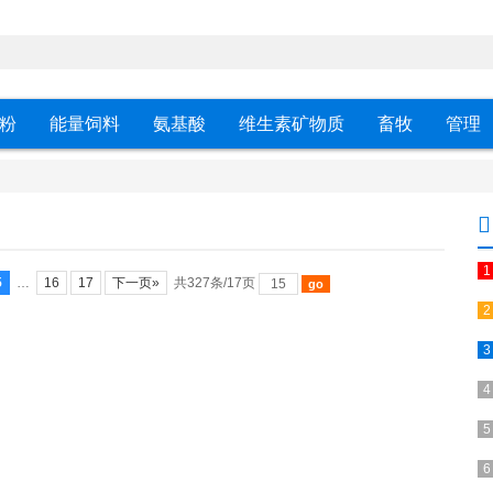
粉
能量饲料
氨基酸
维生素矿物质
畜牧
管理
5
…
16
17
下一页»
共327条/17页