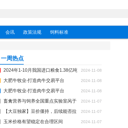
会讯
政策法规
饲料标准
一周热点
2024年1-10月我国进口粮食1.38亿吨
2024-11-08
同比增长7.4%
大肥牛牧业-打造肉牛交易平台
2024-11-08
大肥牛牧业-打造肉牛交易平台
2024-11-08
畜禽营养与饲养全国重点实验室呙于
2024-11-07
明教授团队在肠道微生物调控蛋鸡骨骼发育方面
【大豆独家】豆价僵持，后续能否拉
2024-11-07
取得重要进展
涨？
玉米价格有望稳定在合理区间
2024-11-07