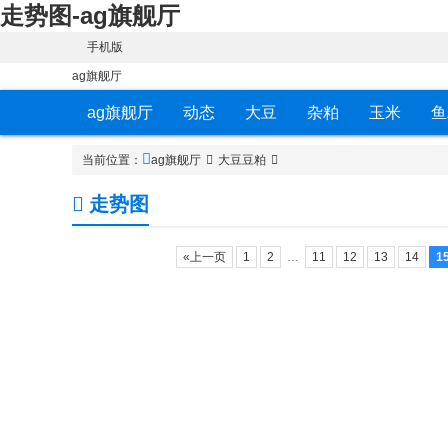
走势图-ag旗舰厅
手机版
ag旗舰厅
ag旗舰厅
动态
大豆
杂粕
玉米
鱼
当前位置：
ag旗舰厅
大豆豆粕
走势图
«上一页
1
2
…
11
12
13
14
1