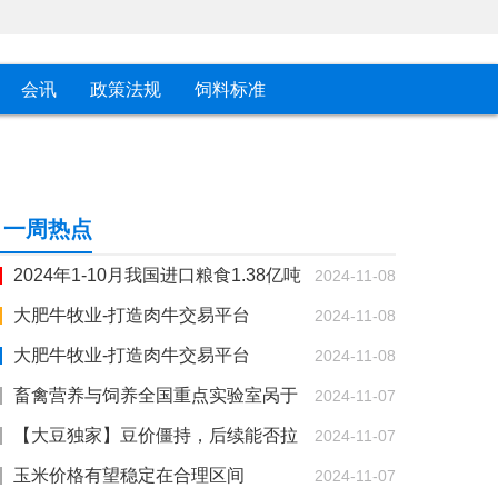
会讯
政策法规
饲料标准
一周热点
2024年1-10月我国进口粮食1.38亿吨
2024-11-08
同比增长7.4%
大肥牛牧业-打造肉牛交易平台
2024-11-08
大肥牛牧业-打造肉牛交易平台
2024-11-08
畜禽营养与饲养全国重点实验室呙于
2024-11-07
明教授团队在肠道微生物调控蛋鸡骨骼发育方面
【大豆独家】豆价僵持，后续能否拉
2024-11-07
取得重要进展
涨？
玉米价格有望稳定在合理区间
2024-11-07