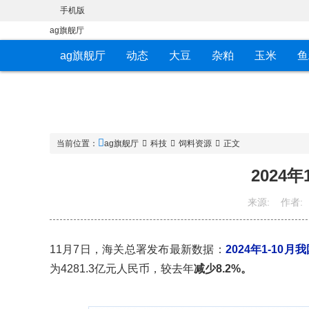
手机版
ag旗舰厅
ag旗舰厅
动态
大豆
杂粕
玉米
鱼
当前位置：
ag旗舰厅
科技
饲料资源
正文
2024年
来源:
作者:
11月7日，海关总署发布最新数据：
2024年
1-10月
为4281.3亿元人民币，较去年
减少8.2%。