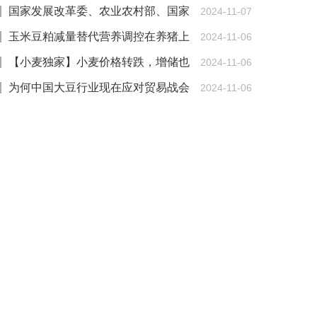
国家发展改革委、农业农村部、国家
2024-11-07
林草局联合印发意见 部署推动饲草产业高质量发
玉米豆粕减量替代营养调控在养猪上
2024-11-06
展
的研究进展
【小麦独家】小麦价格转跌，增储也
2024-11-06
挽救不了？
为何中国大豆行业现在应对贸易战会
2024-11-06
更从容？