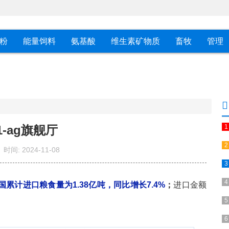
粉
能量饲料
氨基酸
维生素矿物质
畜牧
管理
1-ag旗舰厅
时间:
2024-11-08
我国累计进口粮食量为1.38亿吨，同比增长7.4%
；
进口金额