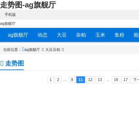
走势图-ag旗舰厅
手机版
ag旗舰厅
ag旗舰厅
动态
大豆
杂粕
玉米
鱼粉
能
当前位置：
ag旗舰厅
大豆豆粕
走势图
1
2
…
9
11
12
13
…
16
17
下