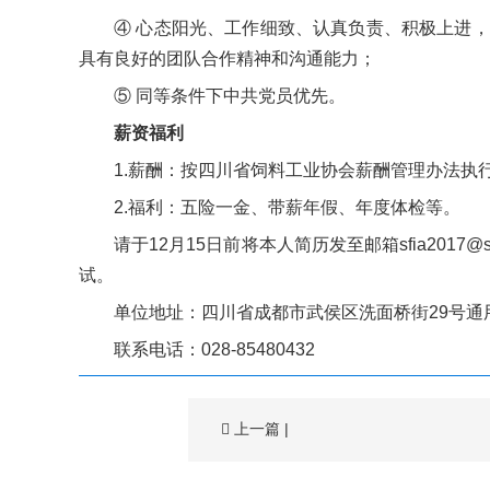
④ 心态阳光、工作细致、认真负责、积极上进
具有良好的团队合作精神和沟通能力；
⑤ 同等条件下中共党员优先。
薪资福利
1.薪酬：按四川省饲料工业协会薪酬管理办法执
2.福利：五险一金、带薪年假、年度体检等。
请于12月15日前将本人简历发至邮箱
sfia2017@
试。
单位地址：四川省成都市武侯区洗面桥街29号通用
联系电话：028-85480432
上一篇
|