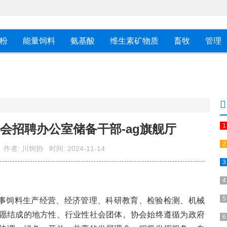
粉
能量饲料
氨基酸
维生素矿物质
畜牧
管理
会招聘办公室储备干部-ag旗舰厅
作者:
川饲协
时间:
2024-11-14
从事饲料生产经营、经济管理、科研教育、检验检测、机械
愿结成的地方性、行业性社会团体。协会始终遵循为政府