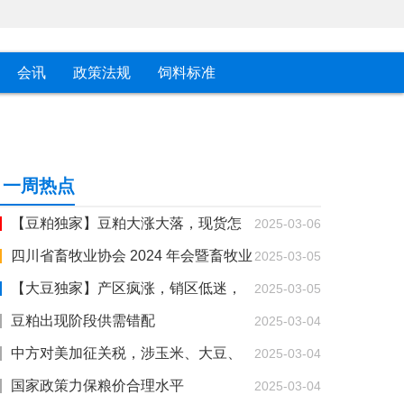
会讯
政策法规
饲料标准
一周热点
【豆粕独家】豆粕大涨大落，现货怎
2025-03-06
么做？
四川省畜牧业协会 2024 年会暨畜牧业
2025-03-05
新质发展论坛
【大豆独家】产区疯涨，销区低迷，
2025-03-05
大豆将如何走？
豆粕出现阶段供需错配
2025-03-04
中方对美加征关税，涉玉米、大豆、
2025-03-04
肉类等！
国家政策力保粮价合理水平
2025-03-04