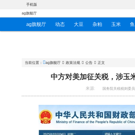
手机版
ag旗舰厅
ag旗舰厅
动态
大豆
杂粕
玉米
鱼
当前位置：
ag旗舰厅
政策法规
公告
正文
中方对美加征关税，涉玉米
来源:
国务院关税税则委员