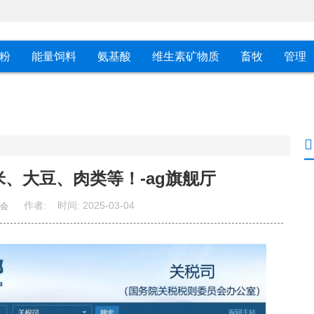
粉
能量饲料
氨基酸
维生素矿物质
畜牧
管理
、大豆、肉类等！-ag旗舰厅
作者:
时间:
2025-03-04
会