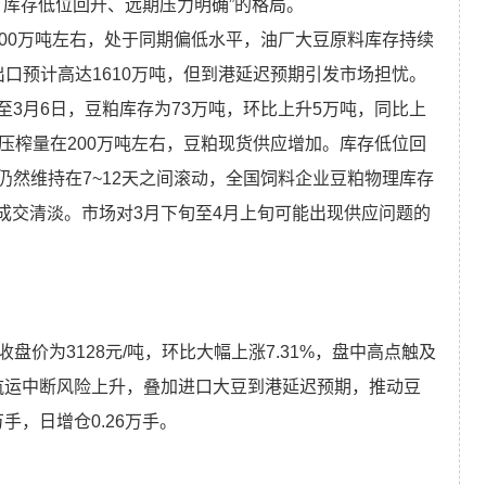
、库存低位回升、远期压力明确”的格局。
00万吨左右，处于同期偏低水平，油厂大豆原料库存持续
口预计高达1610万吨，但到港延迟预期引发市场担忧。
3月6日，豆粕库存为73万吨，环比上升5万吨，同比上
压榨量在200万吨左右，豆粕现货供应增加。库存低位回
然维持在7~12天之间滚动，全国饲料企业豆粕物理库存
同成交清淡。市场对3月下旬至4月上旬可能出现供应问题的
盘价为3128元/吨，环比大幅上涨7.31%，盘中高点触及
，航运中断风险上升，叠加进口大豆到港延迟预期，推动豆
手，日增仓0.26万手。