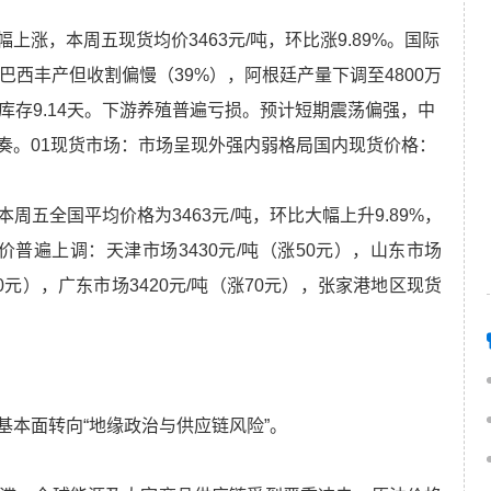
涨，本周五现货均价3463元/吨，环比涨9.89%。国际
巴西丰产但收割偏慢（39%），阿根廷产量下调至4800万
库存9.14天。下游养殖普遍亏损。预计短期震荡偏强，中
奏。01现货市场：市场呈现外强内弱格局国内现货价格：
五全国平均价格为3463元/吨，环比大幅上升9.89%，
报价普遍上调：天津市场3430元/吨（涨50元），山东市场
涨80元），广东市场3420元/吨（涨70元），张家港地区现货
本面转向“地缘政治与供应链风险”。