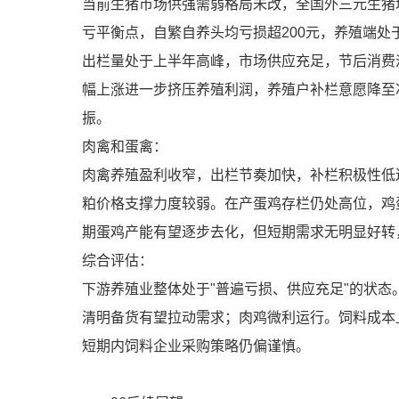
当前生猪市场供强需弱格局未改，全国外三元生猪均价10
亏平衡点，自繁自养头均亏损超200元，养殖端处
出栏量处于上半年高峰，市场供应充足，节后消费
幅上涨进一步挤压养殖利润，养殖户补栏意愿降至
振。
肉禽和蛋禽：
肉禽养殖盈利收窄，出栏节奏加快，补栏积极性低
粕价格支撑力度较弱。在产蛋鸡存栏仍处高位，鸡
期蛋鸡产能有望逐步去化，但短期需求无明显好转
综合评估：
下游养殖业整体处于"普遍亏损、供应充足"的状
清明备货有望拉动需求；肉鸡微利运行。饲料成本
短期内饲料企业采购策略仍偏谨慎。