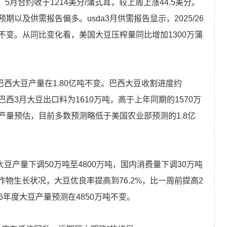
5月合约收于1214美分/蒲式耳，较上周上涨44.5美分。
以及供需报告偏多。usda3月供需报告显示，2025/26
变。从同比变化看，美国大豆压榨量同比增加1300万蒲
巴西大豆产量在1.80亿吨不变。巴西大豆收割进度约
西3月大豆出口料为1610万吨，高于上年同期的1570万
量预估，目前多数预测略低于美国农业部预测的1.8亿
大豆产量下调50万吨至4800万吨，国内消费量下调30万吨
了作物生长状况，大豆优良率提高到76.2%，比一周前提高2
6年度大豆产量预测在4850万吨不变。