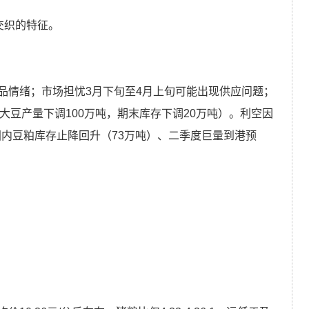
交织的特征。
品情绪；市场担忧3月下旬至4月上旬可能出现供应问题；
大豆产量下调100万吨，期末库存下调20万吨）。利空因
国内豆粕库存止降回升（73万吨）、二季度巨量到港预