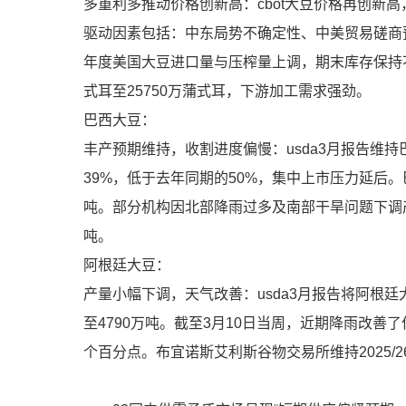
多重利多推动价格创新高：cbot大豆价格再创新高，
驱动因素包括：中东局势不确定性、中美贸易磋商预期
年度美国大豆进口量与压榨量上调，期末库存保持不
式耳至25750万蒲式耳，下游加工需求强劲。
巴西大豆：
丰产预期维持，收割进度偏慢：usda3月报告维持
39%，低于去年同期的50%，集中上市压力延后。巴
吨。部分机构因北部降雨过多及南部干旱问题下调产
吨。
阿根廷大豆：
产量小幅下调，天气改善：usda3月报告将阿根廷
至4790万吨。截至3月10日当周，近期降雨改善
个百分点。布宜诺斯艾利斯谷物交易所维持2025/2