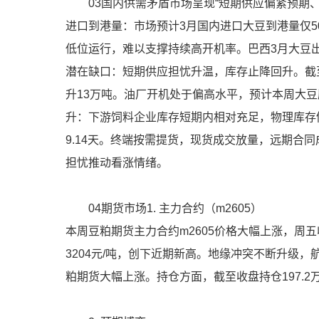
03国内供需矛盾市场呈现“短期供应偏紧预期
进口到港量：市场预计3月国内进口大豆到港量仅5
低位运行，难以支撑持续高开机率。巴西3月大豆出
潜在缺口：短期供应担忧升温，库存止降回升。截至
升13万吨。油厂开机处于偏高水平，预计本周大豆
升：下游饲料企业库存短期内相对充足，物理库存仍
9.14天。终端按需提货，现货成交放量，远期合
担忧推动看涨情绪。
04期货市场1. 主力合约（m2605）
本周豆粕期货主力合约m2605价格大幅上涨，周五收
3204元/吨，创下近期新高。地缘冲突不断升级
粕期货大幅上涨。持仓方面，截至收盘持仓197.2万