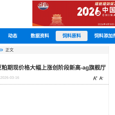
动态
数据资料
饲料原料
饲料添加
正文
豆粕期现价格大幅上涨创阶段新高-ag旗舰厅
2026-03-16