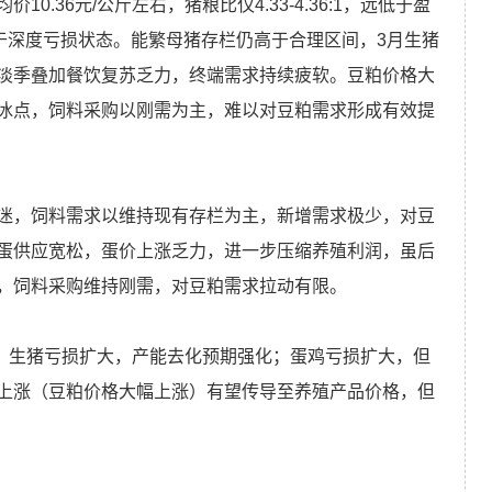
.36元/公斤左右，猪粮比仅4.33-4.36:1，远低于盈
于深度亏损状态。能繁母猪存栏仍高于合理区间，3月生猪
淡季叠加餐饮复苏乏力，终端需求持续疲软。豆粕价格大
冰点，饲料采购以刚需为主，难以对豆粕需求形成有效提
迷，饲料需求以维持现有存栏为主，新增需求极少，对豆
蛋供应宽松，蛋价上涨乏力，进一步压缩养殖利润，虽后
，饲料采购维持刚需，对豆粕需求拉动有限。
态。生猪亏损扩大，产能去化预期强化；蛋鸡亏损扩大，但
上涨（豆粕价格大幅上涨）有望传导至养殖产品价格，但