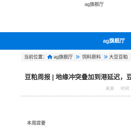
ag旗舰厅
ag旗舰厅
当前位置：
ag旗舰厅
饲料原料
大豆豆粕
豆粕周报 | 地缘冲突叠加到港延迟，
来源:
时间:
本周提要