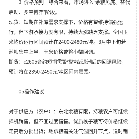
3. 价格预判：综合来看，市场进入“余粮见底、替代
启动、多空博弈”阶段。
现货：短期在补库需求支撑下，价格有望维持偏强运
行，但下游承接力度有限，持续大涨缺乏支撑。全国玉
米均价运行区间预计在2400-2480元/吨。3月中下旬若
潮粮集中上量，玉米价格或将小幅回调。
期货：c2605合约短期需警惕情绪退潮后的回调风险，
预计将在2350-2450元/吨区间内震荡。
05操作建议
对于供应方（农户）：东北余粮有限，持粮农户可继续
择机销售，但不宜过度惜售。优质栈子粮可待价格继续
走高后分批出货；地趴粮需关注气温回升节点，适时销