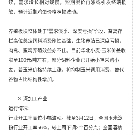
续，需求增长相对缓慢，短期蛋价再涨或引发终端抵
触，预计近期鸡蛋价格窄幅波动。
养殖板块整体处于“需求淡季、深度亏损”阶段，畜禽存
栏高位奠定饲料消费刚性基础，生猪养殖已深度亏损，
肉禽、蛋鸡养殖效益亦不佳。目前华北小麦-玉米价差收
窄至100元/吨左右，部分饲料企业已开始小幅采购小
麦，若玉米价格持续上涨，将抑制玉米饲用消费，替代
谷物占比结构性增加。
3. 深加工产业
运行情况：
行业开工率高位小幅波动。截至3月12日，全国玉米淀
粉行业开工率56%，较上周下调2个百分点；全国酒精