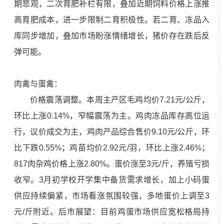
期悲观，二次育肥补栏有限，叠加近期饲料价格上涨推
高育肥成本，进一步限制二育积极性。若二育、冻品入
库同步增加，叠加市场盼涨情绪增长，猪价存在跌后反
弹可能。
肉禽与蛋禽：
价格震荡调整。本周主产区毛鸡均价7.21元/公斤，
环比上涨0.14%，窄幅震荡为主。鸡肉冻品库存高位运
行，议价成交为主，鸡肉产品综合售价9.10元/公斤，环
比下跌0.55%；鸡苗均价2.92元/羽，环比上涨2.46%；
817肉杂鸡价格上涨2.80%。蛋价涨至3元/斤，养殖亏损
收窄。3月初学校开学集中备货需求增长，加上小码蛋
供应持续偏紧，市场看涨氛围较强，多地蛋价上调至3
元/斤附近。后市展望：目前鸡蛋市场供应宽松格局持