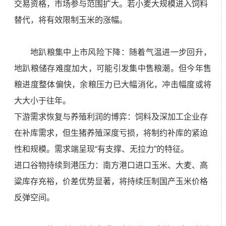
交易资格，市场参与范围扩大。若小麦大规模进入饲料
替代，将有效限制玉米的涨幅。
地趴粮集中上市风险下降：随着气温进一步回升，
地趴粮储存难度加大，可能引发集中售粮潮。但今年售
粮进度整体偏快，余粮压力已大幅消化，冲击幅度或将
大大小于往年。
下游需求恢复与养殖利润的博弈：饲料及深加工企业存
在补库需求，但生猪养殖深度亏损，将制约补库的紧迫
性和规模。需求端呈现“有支撑、无拉力”的特征。
进口谷物持续到港压力：南方港口进口玉米、大麦、高
粱库存充裕，价差优势显著，将持续压制国产玉米价格
反弹空间。