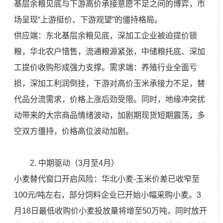
基层余粮见底与下游高价承接意愿不足之间的博弈，市
场呈现“上游挺价、下游观望”的僵持格局。
供应端：东北基层余粮见底，深加工企业被迫提价锁
粮，华北农户惜售，流通粮源紧张，中储粮托底、深加
工提价收购形成强力支撑。需求端：养殖行业全面亏
损，深加工利润倒挂，下游对高价玉米承接力不足，替
代品分流需求，价格上涨后劲受限。同时，地缘冲突扰
动带来的大宗商品情绪波动，加剧期现货短期震荡，多
空双方僵持，价格高位波动加剧。
2. 中期驱动（3月至4月）
小麦替代窗口开启风险：华北小麦-玉米价差已收窄至
100元/吨左右，部分饲料企业已开始小幅采购小麦。3
月18日最低收购价小麦投放量将增至50万吨，同时放开