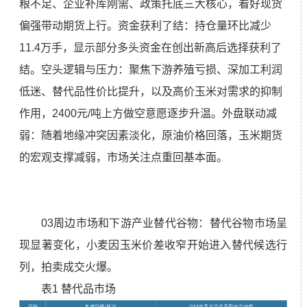
粮不足、企业补库刚需、政策托底三大核心，看好现货
偏强带动期货上行。资金获利了结：持仓量环比减少
11.4万手，显示部分多头资金在创出新高后选择获利了
结。空头逻辑与压力：聚焦下游养殖亏损、深加工利润
低迷、替代品性价比提升，以及高价玉米对需求的抑制
作用，2400元/吨上方做空意愿逐步升温。外盘联动减
弱：随着地缘冲突因素淡化，原油价格回落，玉米期货
的宏观支撑减弱，市场关注点重回基本面。
03周边市场和下游产业替代谷物：替代谷物市场呈
现显著变化，小麦因玉米价差收窄开始进入替代候选行
列，拍卖成交火爆。
表1 替代品市场