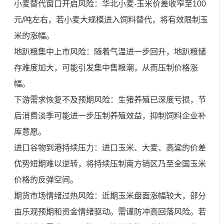
小麦替代窗口开启风险：华北小麦-玉米价差收窄至100
元/吨左右，若小麦大规模进入饲料替代，将有效限制玉
米的涨幅。
地趴粮集中上市风险：随着气温进一步回升，地趴粮储
存难度加大，可能引发集中售粮潮，从而压制价格涨
幅。
下游需求恢复不及预期风险：生猪养殖已深度亏损，节
后消费淡季可能进一步压制养殖效益，抑制饲料企业补
库意愿。
进口谷物到港持续压力：进口玉米、大麦、高粱的价差
优势短期难以逆转，将持续压制南方销区乃至全国玉米
价格的反弹空间。
期货市场情绪过热风险：近期玉米盘面涨幅较大，部分
由乐观预期和资金情绪驱动。需谨防冲高回落风险。若