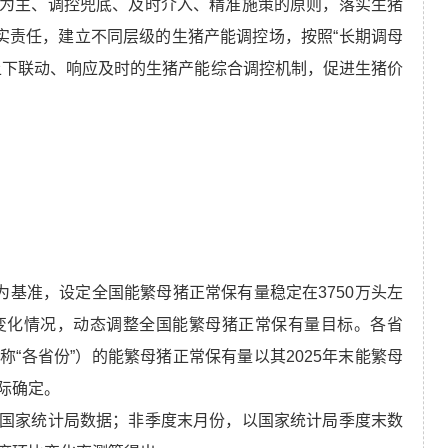
为主、调控兜底、及时介入、精准施策的原则，落实生猪
压实责任，建立不同层级的生猪产能调控场，按照“长期调母
上下联动、响应及时的生猪产能综合调控机制，促进生猪价
为基准，设定全国能繁母猪正常保有量稳定在3750万头左
变化情况，动态调整全国能繁母猪正常保有量目标。各省
“各省份”）的能繁母猪正常保有量以其2025年末能繁母
际确定。
国家统计局数据；非季度末月份，以国家统计局季度末数