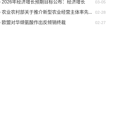
2026年经济增长预期目标公布：经济增长
03-05
4.5...
农业农村部关于推介新型农业经营主体率先...
02-28
欧盟对华缬氨酸作出反倾销终裁
02-27