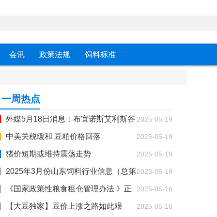
会讯
政策法规
饲料标准
一周热点
外媒5月18日消息：布宜诺斯艾利斯谷
2025-05-19
物交易所（bage）报告，截至5月14日，阿根廷2
中美关税缓和 豆粕价格回落
2025-05-19
024/25年度大豆收获进度为64.9%，比一周前增
猪价短期或维持震荡走势
2025-05-19
加20个百分点，尽管比过去五年均值仍然落后5
2025年3月份山东饲料行业信息（总第
2025-05-19
个百分点。
41期）
《国家政策性粮食租仓管理办法 》正
2025-05-16
式发布！
【大豆独家】豆价上涨之路如此艰
2025-05-16