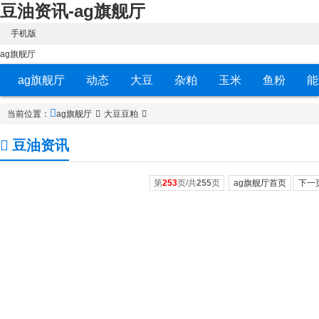
豆油资讯-ag旗舰厅
手机版
ag旗舰厅
ag旗舰厅
动态
大豆
杂粕
玉米
鱼粉
能
当前位置：
ag旗舰厅
大豆豆粕
豆油资讯
第
253
页/共
255
页
ag旗舰厅首页
下一