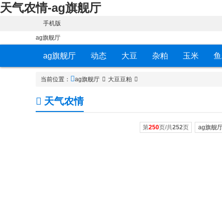
天气农情-ag旗舰厅
手机版
ag旗舰厅
ag旗舰厅
动态
大豆
杂粕
玉米
鱼
当前位置：
ag旗舰厅
大豆豆粕
天气农情
第
250
页/共
252
页
ag旗舰