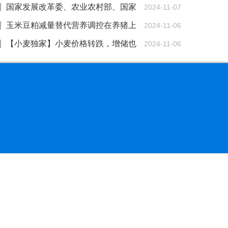
国家发展改革委、农业农村部、国家
2024-11-07
林草局联合印发意见 部署推动饲草产业高质量发
玉米豆粕减量替代营养调控在养猪上
2024-11-06
展
的研究进展
【小麦独家】小麦价格转跌，增储也
2024-11-06
挽救不了？