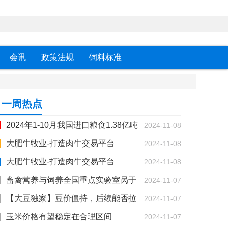
会讯
政策法规
饲料标准
一周热点
2024年1-10月我国进口粮食1.38亿吨
2024-11-08
同比增长7.4%
大肥牛牧业-打造肉牛交易平台
2024-11-08
大肥牛牧业-打造肉牛交易平台
2024-11-08
畜禽营养与饲养全国重点实验室呙于
2024-11-07
明教授团队在肠道微生物调控蛋鸡骨骼发育方面
【大豆独家】豆价僵持，后续能否拉
2024-11-07
取得重要进展
涨？
玉米价格有望稳定在合理区间
2024-11-07