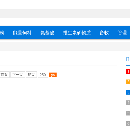
粉
能量饲料
氨基酸
维生素矿物质
畜牧
管理
厅首页
下一页
尾页