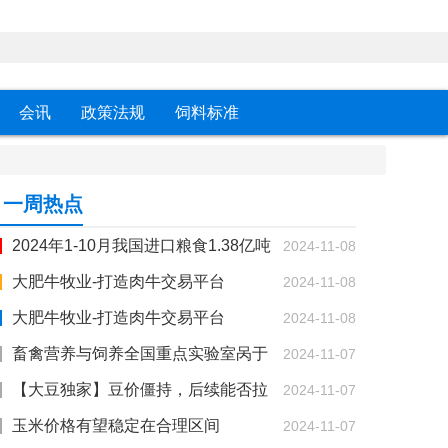
会讯
政策法规
饲料标准
一周热点
2024年1-10月我国进口粮食1.38亿吨
2024-11-08
同比增长7.4%
大肥牛牧业-打造肉牛交易平台
2024-11-08
大肥牛牧业-打造肉牛交易平台
2024-11-08
畜禽营养与饲养全国重点实验室呙于
2024-11-07
明教授团队在肠道微生物调控蛋鸡骨骼发育方面
【大豆独家】豆价僵持，后续能否拉
2024-11-07
取得重要进展
涨？
玉米价格有望稳定在合理区间
2024-11-07