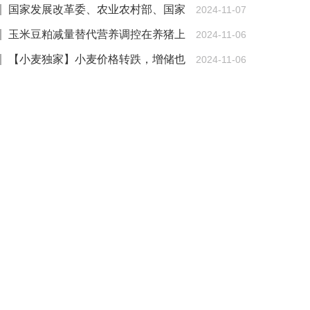
国家发展改革委、农业农村部、国家
2024-11-07
林草局联合印发意见 部署推动饲草产业高质量发
玉米豆粕减量替代营养调控在养猪上
2024-11-06
展
的研究进展
【小麦独家】小麦价格转跌，增储也
2024-11-06
挽救不了？