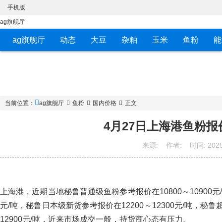
手机版
ag旗舰厅
ag旗舰厅
动态
大豆
杂粕
玉米
鱼粉
能
当前位置：
ag旗舰厅
鱼粉
国内价格
正文
4月27日上海港鱼粉报
来源:
作者:
时间:
2025
上海港，近期当地秘鲁普通级鱼粉参考报价在10800～10900元/
元/吨，秘鲁日本级新货参考报价在12200～12300元/吨，秘
12900元/吨，近来市场成交一般，持货商心态有压力。