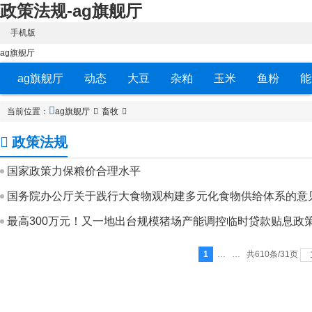
政策法规-ag旗舰厅
手机版
ag旗舰厅
ag旗舰厅
动态
大豆
杂粕
玉米
鱼粉
能
当前位置：
ag旗舰厅
畜牧
政策法规
国家政策力保粮价合理水平
国务院办公厅关于践行大食物观构建多元化食物供给体系的意
最高300万元！又一地出台规模猪场产能调控临时贷款贴息政
1
… …
共610条/31页