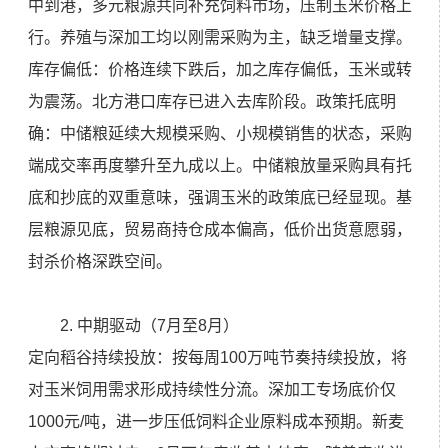
中到港，多元粮源共同补充饲料市场，压制玉米价格上
行。养殖与深加工均以刚需采购为主，缺乏增量支撑。
库存偏低：价格连续下跌后，加之库存偏低，玉米或转
为震荡。北方港口库存已进入去库阶段。政策托底明
确：中储粮延续大规模采购、小规模销售的状态，采购
端成交率再度攀升至九成以上。中储粮放量采购具有托
底和抄底的双重意味，强调玉米的政策底已经显现。基
层粮源见底，贸易商持仓成本偏高，低价出货意愿弱，
封杀价格深跌空间。
2. 中期驱动（7月至8月）
定向稻谷持续投放：按每周100万吨节奏持续投放，将
对玉米饲用需求形成持续性分流。深加工专场底价仅
1000元/吨，进一步压低饲料企业原料成本预期。新麦