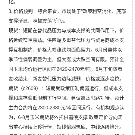
化。
3. 价格预判：综合来看，市场处于“政策利空消化、底部
支撑渐显、窄幅震荡”阶段。
现货：短期在替代品压力与成本支撑的共同作用下，价
格延续窄幅震荡。供应端多重替代压力与贸易商成本支
撑互相制约，价格大幅涨跌均面临阻力。6月份整体以
季节性偏弱调整为主，但大涨或大跌空间有限。预计全
国玉米均价运行区间在2420-2470元/吨。6月下旬随着
麦收结束，新麦替代压力边际减弱，价格或逐步趋稳。
期货（c2609）：短期受政策压制偏弱运行，但成本支
撑和库存偏低限制下行空间。建议震荡思路对待。预计
主力合约将在2300-2380元/吨区间运行。有机构观点认
为，6-8月玉米期货将依托供需硬支撑 政策定价导向走
出重心持续上移行情，短线偏弱筑底、中线逐级抬升。