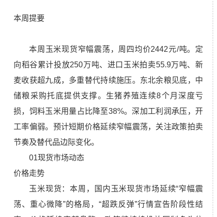
本周提要
本周玉米现货窄幅震荡，周四均价2442元/吨。定
向稻谷累计投放250万吨、进口玉米拍卖55.9万吨、新
麦收获超九成，多重替代持续施压。东北余粮见底，中
储粮采购托底提供支撑。生猪养殖连续8个月深度亏
损，饲料玉米用量占比降至38%。深加工利润承压，开
工率偏弱。预计短期价格延续窄幅震荡，关注政策拍卖
节奏及替代品边际变化。
01现货市场动态
价格走势
玉米现货：本周，国内玉米现货市场延续“窄幅震
荡、重心微降”的格局，“超跌反弹”行情宣告阶段性结