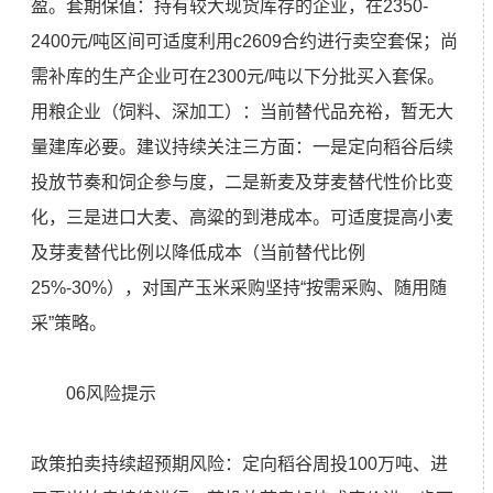
盈。套期保值：持有较大现货库存的企业，在2350-
2400元/吨区间可适度利用c2609合约进行卖空套保；尚
需补库的生产企业可在2300元/吨以下分批买入套保。
用粮企业（饲料、深加工）：当前替代品充裕，暂无大
量建库必要。建议持续关注三方面：一是定向稻谷后续
投放节奏和饲企参与度，二是新麦及芽麦替代性价比变
化，三是进口大麦、高粱的到港成本。可适度提高小麦
及芽麦替代比例以降低成本（当前替代比例
25%-30%），对国产玉米采购坚持“按需采购、随用随
采”策略。
06风险提示
政策拍卖持续超预期风险：定向稻谷周投100万吨、进