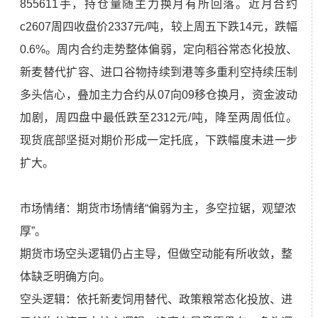
855611手，持仓量随主力换月有所回落。近月合约
c2607周四收盘价2337元/吨，较上周五下跌14元，跌幅
0.6%。周内合约走势整体偏弱，定向稻谷常态化投放、
新麦替代扩容、进口谷物持续到港等多重利空持续压制
多头信心，叠加主力合约从07向09移仓换月，资金波动
加剧，周四盘中最低跌至2312元/吨，降至两周低位。
现货底部坚挺对期价形成一定托底，下跌幅度未进一步
扩大。
市场情绪：期货市场情绪“偏弱为主，多空拉锯，观望浓
厚”。
期货市场空头逻辑仍占主导，但做空动能有所收敛，整
体缺乏明确方向。
空头逻辑：依托新麦饲用替代、政策粮常态化投放、进