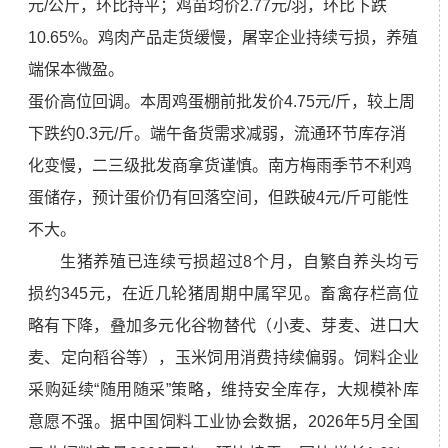
元/公斤，环比持平；鸡苗均价2.77元/羽，环比下跌
10.65%。鸡肉产品走货缓慢，屠宰企业持续亏损，养殖
端保本微盈。
蛋价高位回调。本周鸡蛋棚前批发价4.75元/斤，较上周
下跌约0.3元/斤。端午备货需求减弱，流通环节库存消
化变慢，二三级批发商拿货谨慎。南方梅雨季节不利鸡
蛋储存，预计蛋价仍有回落空间，但跌破4元/斤可能性
不大。
生猪养殖已连续亏损超过8个月，自繁自养头均亏
损约345元，在近几轮猪周期中属罕见。畜禽存栏高位
略有下降，叠加多元化谷物替代（小麦、芽麦、进口大
麦、定向稻谷等），玉米饲用消费持续偏弱。饲料企业
采购延续“随用随采”策略，维持安全库存，大规模补库
意愿不强。据中国饲料工业协会数据，2026年5月全国