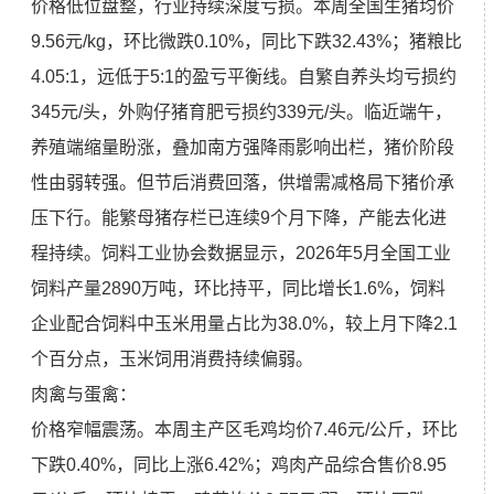
价格低位盘整，行业持续深度亏损。本周全国生猪均价
9.56元/kg，环比微跌0.10%，同比下跌32.43%；猪粮比
4.05:1，远低于5:1的盈亏平衡线。自繁自养头均亏损约
345元/头，外购仔猪育肥亏损约339元/头。临近端午，
养殖端缩量盼涨，叠加南方强降雨影响出栏，猪价阶段
性由弱转强。但节后消费回落，供增需减格局下猪价承
压下行。能繁母猪存栏已连续9个月下降，产能去化进
程持续。饲料工业协会数据显示，2026年5月全国工业
饲料产量2890万吨，环比持平，同比增长1.6%，饲料
企业配合饲料中玉米用量占比为38.0%，较上月下降2.1
个百分点，玉米饲用消费持续偏弱。
肉禽与蛋禽：
价格窄幅震荡。本周主产区毛鸡均价7.46元/公斤，环比
下跌0.40%，同比上涨6.42%；鸡肉产品综合售价8.95