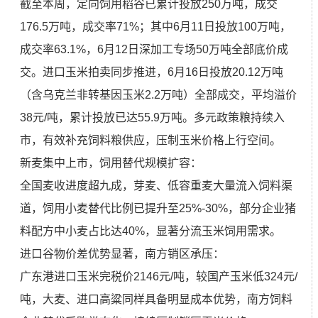
截至本周，定向饲用稻谷已累计投放250万吨，成交
176.5万吨，成交率71%；其中6月11日投放100万吨，
成交率63.1%，6月12日深加工专场50万吨全部底价成
交。进口玉米拍卖同步推进，6月16日投放20.12万吨
（含乌克兰非转基因玉米2.2万吨）全部成交，平均溢价
38元/吨，累计投放已达55.9万吨。多元政策粮持续入
市，有效补充饲料粮供应，压制玉米价格上行空间。
新麦集中上市，饲用替代规模扩容：
全国麦收进度超九成，芽麦、低容重麦大量流入饲料渠
道，饲用小麦替代比例已提升至25%-30%，部分企业猪
料配方中小麦占比达40%，显著分流玉米饲用需求。
进口谷物价差优势显著，南方销区承压：
广东港进口玉米完税价2146元/吨，较国产玉米低324元/
吨，大麦、进口高粱同样具备明显成本优势，南方饲料