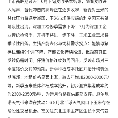
上市高峰期过去：6月下旬麦收基本结束，随着麦收进
入尾声，替代冲击的高峰正在逐步收窄，新麦对玉米的
替代压力将逐步减弱，玉米市场供应端的利空因素有望
阶段性出清。深加工检修季需求下降：7月为深加工企
业传统检修季，开机率将进一步下降，玉米工业需求将
季节性回落。生猪产能去化与饲料需求拐点：能繁母猪
存栏连续9个月下降，产能去化持续推进，但距离真正
反转仍需时间。仔猪价格连续数周回升，反映市场对三
季度猪价反转的预期。新季种植成本托底并抬升构筑远
期底部：地租价格显著上涨，较去年增加2000-3000元/
垧，新季玉米整体种植成本抬升，初步测算集港成本约
为2300-2350元/吨，为远月价格提供底部支撑。厄尔尼
诺天气带来潜在扰动：6-8月北半球天气窗口下玉米存在
阶段性交易机会。需关注东北玉米主产区生长季天气变