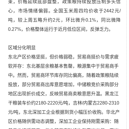
束，价格延续底部盘整，政策粮持续投放压制多头信
心，市场情绪偏弱。全国玉米周四均价收于2442元/
吨，较上周五略升约2元，环比微升0.1%，同比微降
0.27%，价格整体运行于近月低位区间，反弹乏力。
区域分化明显
东北产区价格坚挺，但价格弱稳，贸易商挺价与需求疲
软并存：东北基层余粮基本售罄，粮源集中于贸易商手
中。然而，贸易商环节库存同比偏高，随着政策粮陆续
投放，部分贸易商出库意愿增加，中储粮竞价采购部分
地区出现折价成交，反映贸易商卖粮意愿升温。黑龙江
干粮装车价约2180-2220元/吨，吉林/内蒙古2280-2310
元/吨，东北深加工企业根据到货小幅压价收购。华北产
区价格随供需动态调整，深加工企业保持刚需采购：随