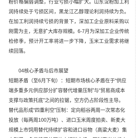
粉价格偏弱调整，行业亏损小幅扩大。山东淀粉加工利
润持续处于亏损区间，黑龙江乙醇理论利润持续为负。
在加工利润持续亏损的背景下，深加工企业原料采购以
刚需为主，无意扩大库存规模。6-7月为深加工企业传统
检修季，预计开工率将进一步下降，玉米工业需求将继
续回落。
04核心矛盾与后市展望
短期矛盾（至6月下旬）：短期市场核心矛盾在于“供应
端多重多元供应部分扩容替代增量压制”与“贸易商成本
支撑与政策托底”之间的拉锯，空方仍占阶段性主导。
替代品形成“四重利空”压制：定向稻谷两周一次常态化
投放（每两周100万吨）、进口玉米周度拍卖、新麦大
规模上市饲用替代持续扩容和进口谷物（高粱大麦）集