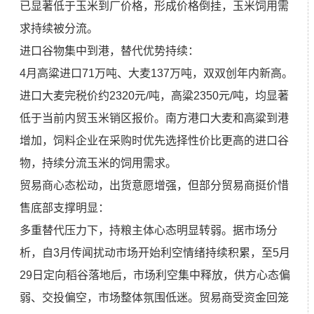
已显著低于玉米到厂价格，形成价格倒挂，玉米饲用需
求持续被分流。
进口谷物集中到港，替代优势持续：
4月高粱进口71万吨、大麦137万吨，双双创年内新高。
进口大麦完税价约2320元/吨，高粱2350元/吨，均显著
低于当前内贸玉米销区报价。南方港口大麦和高粱到港
增加，饲料企业在采购时优先选择性价比更高的进口谷
物，持续分流玉米的饲用需求。
贸易商心态松动，出货意愿增强，但部分贸易商挺价惜
售底部支撑明显：
多重替代压力下，持粮主体心态明显转弱。据市场分
析，自3月传闻扰动市场开始利空情绪持续积累，至5月
29日定向稻谷落地后，市场利空集中释放，供方心态偏
弱、交投偏空，市场整体氛围低迷。贸易商受资金回笼