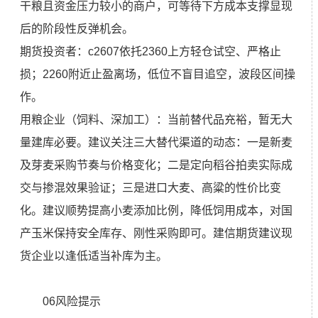
干粮且资金压力较小的商户，可等待下方成本支撑显现
后的阶段性反弹机会。
期货投资者：c2607依托2360上方轻仓试空、严格止
损；2260附近止盈离场，低位不盲目追空，波段区间操
作。
用粮企业（饲料、深加工）：当前替代品充裕，暂无大
量建库必要。建议关注三大替代渠道的动态：一是新麦
及芽麦采购节奏与价格变化；二是定向稻谷拍卖实际成
交与掺混效果验证；三是进口大麦、高粱的性价比变
化。建议顺势提高小麦添加比例，降低饲用成本，对国
产玉米保持安全库存、刚性采购即可。建信期货建议现
货企业以逢低适当补库为主。
06风险提示