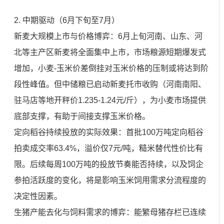
2. 中期驱动（6月下旬至7月）
新麦大规模上市与价格博弈：6月上旬河南、山东、河
北等主产区新麦将全面集中上市，市场粮源短期爆发式
增加，小麦-玉米价差倒挂对玉米价格的压制或将达到阶
段性峰值。但中储粮已启动新麦托市收购（河南南阳、
驻马店等地开秤价1.235-1.24元/斤），为小麦市场提供
底部支撑，有助于间接支撑玉米价格。
定向稻谷持续投放的实际效果：首批100万吨定向稻谷
拍卖成交率63.4%，溢价仅7元/吨，糙米替代性价比有
限。后续每周100万吨的投放节奏能否持续，以及饲企
参拍活跃度的变化，将是影响玉米饲用需求分流程度的
决定性因素。
生猪产能去化与饲料需求的博弈：能繁母猪存栏已连续