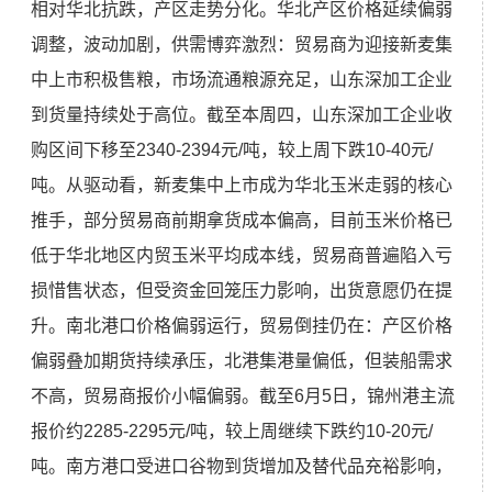
相对华北抗跌，产区走势分化。华北产区价格延续偏弱
调整，波动加剧，供需博弈激烈：贸易商为迎接新麦集
中上市积极售粮，市场流通粮源充足，山东深加工企业
到货量持续处于高位。截至本周四，山东深加工企业收
购区间下移至2340-2394元/吨，较上周下跌10-40元/
吨。从驱动看，新麦集中上市成为华北玉米走弱的核心
推手，部分贸易商前期拿货成本偏高，目前玉米价格已
低于华北地区内贸玉米平均成本线，贸易商普遍陷入亏
损惜售状态，但受资金回笼压力影响，出货意愿仍在提
升。南北港口价格偏弱运行，贸易倒挂仍在：产区价格
偏弱叠加期货持续承压，北港集港量偏低，但装船需求
不高，贸易商报价小幅偏弱。截至6月5日，锦州港主流
报价约2285-2295元/吨，较上周继续下跌约10-20元/
吨。南方港口受进口谷物到货增加及替代品充裕影响，