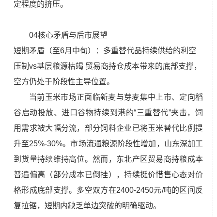
定程度的挤压。
04核心矛盾与后市展望
短期矛盾（至6月中旬）：多重替代品持续供给的利空
压制vs基层粮源枯竭 贸易商持仓成本带来的底部支撑，
空方仍处于阶段性主导位置。
当前玉米市场正面临新麦与芽麦集中上市、定向稻
谷启动投放、进口谷物持续到港的“三重替代”夹击，饲
用需求被大幅分流，部分饲料企业已将玉米替代比例提
升至25%-30%。市场流通粮源阶段性增加，山东深加工
到货量持续维持高位。然而，东北产区贸易商持粮成本
普遍偏高（部分成本已倒挂），持续挺价惜售心态对价
格形成底部支撑。多空双方在2400-2450元/吨的区间反
复拉锯，短期内缺乏单边突破的明确驱动。