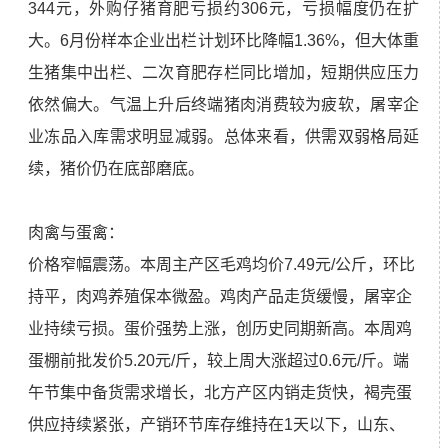
344元，外购仔猪育肥亏损约306元，亏损幅度仍在扩
大。6月份样本企业出栏计划环比降幅1.36%，但大体重
生猪集中出栏、二次育肥存栏同比增加，短期供应压力
依然偏大。气温上升后终端猪肉消费较为疲软，屠宰企
业冻品入库需求明显减弱。总体来看，供需双弱格局延
续，猪价仍在底部磨底。
肉禽与蛋禽：
价格窄幅震荡。本周主产区毛鸡均价7.49元/公斤，环比
持平，肉鸡养殖保本微盈。鸡肉产品走货缓慢，屠宰企
业持续亏损。蛋价强势上涨，创历史同期新高。本周鸡
蛋棚前批发价5.20元/斤，较上周大涨超过0.6元/斤。端
午节集中备货需求增长，北方产区内销走货快，褐壳蛋
供应持续紧张，产销环节库存维持在1天以下，山东、