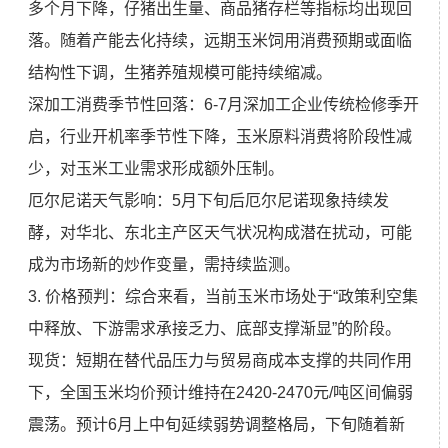
多个月下降，仔猪出生量、商品猪存栏等指标均出现回
落。随着产能去化持续，远期玉米饲用消费预期或面临
结构性下调，生猪养殖规模可能持续缩减。
深加工消费季节性回落：6-7月深加工企业传统检修季开
启，行业开机率季节性下降，玉米原料消费将阶段性减
少，对玉米工业需求形成额外压制。
厄尔尼诺天气影响：5月下旬后厄尔尼诺现象持续发
酵，对华北、东北主产区天气状况构成潜在扰动，可能
成为市场新的炒作变量，需持续监测。
3. 价格预判：综合来看，当前玉米市场处于“政策利空集
中释放、下游需求承接乏力、底部支撑渐显”的阶段。
现货：短期在替代品压力与贸易商成本支撑的共同作用
下，全国玉米均价预计维持在2420-2470元/吨区间偏弱
震荡。预计6月上中旬延续弱势调整格局，下旬随着新