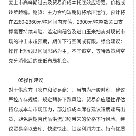
麦上市高峰期过去及贸易商成本托底效应增强，价格或
逐步趋稳。期货：主力合约短期仍将承压运行。预计将
在2280-2360元/吨区间内震荡，2300元/吨整数关口支
撑需要持续考验。若定向稻谷及进口玉米拍卖对现货市
场的冲击未超预期，期价下行空间或有限。综合建议：
操作上短线以区间思路为主，不宜追空，等待政策利空
充分消化后的逢低布局机会。
05操作建议
对于供应方（农户和贸易商）：当前为严峻时刻，建议
严控库存规模，规避弱势下跌风险。贸易商应理性评估
持仓成本与市场压力，部分低成本库存建议适度逢高出
货，避免后期替代品洪流加剧带来的价格下行风险。建
议贸易商以去库、快进快出、锁定利润为主。持有优质