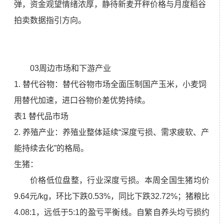
弹，资金观望情绪浓厚，静待新麦开秤价格与月度稻谷
拍卖数据指引方向。
03周边市场和下游产业
1. 替代谷物：替代谷物市场全面压制国产玉米，小麦饲
用替代加速，进口谷物价差优势持续。
表1 替代品市场
2. 养殖产业：养殖业整体延续“深度亏损、需求疲软、产
能持续去化”的格局。
生猪：
价格低位盘整，行业深度亏损。本周全国生猪均价
9.64元/kg，环比下跌0.53%，同比下跌32.72%；猪粮比
4.08:1，远低于5:1的盈亏平衡线。自繁自养头均亏损约