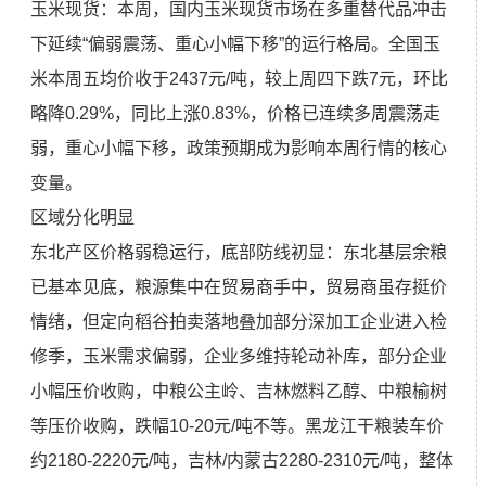
玉米现货：本周，国内玉米现货市场在多重替代品冲击
下延续“偏弱震荡、重心小幅下移”的运行格局。全国玉
米本周五均价收于2437元/吨，较上周四下跌7元，环比
略降0.29%，同比上涨0.83%，价格已连续多周震荡走
弱，重心小幅下移，政策预期成为影响本周行情的核心
变量。
区域分化明显
东北产区价格弱稳运行，底部防线初显：东北基层余粮
已基本见底，粮源集中在贸易商手中，贸易商虽存挺价
情绪，但定向稻谷拍卖落地叠加部分深加工企业进入检
修季，玉米需求偏弱，企业多维持轮动补库，部分企业
小幅压价收购，中粮公主岭、吉林燃料乙醇、中粮榆树
等压价收购，跌幅10-20元/吨不等。黑龙江干粮装车价
约2180-2220元/吨，吉林/内蒙古2280-2310元/吨，整体