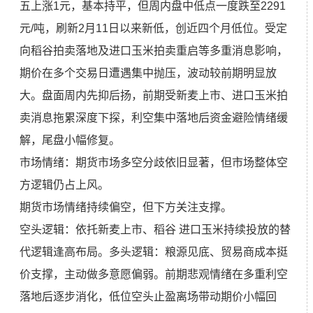
五上涨1元，基本持平，但周内盘中低点一度跌至2291
元/吨，刷新2月11日以来新低，创近四个月低位。受定
向稻谷拍卖落地及进口玉米拍卖重启等多重消息影响，
期价在多个交易日遭遇集中抛压，波动较前期明显放
大。盘面周内先抑后扬，前期受新麦上市、进口玉米拍
卖消息拖累深度下探，利空集中落地后资金避险情绪缓
解，尾盘小幅修复。
市场情绪：期货市场多空分歧依旧显著，但市场整体空
方逻辑仍占上风。
期货市场情绪持续偏空，但下方关注支撑。
空头逻辑：依托新麦上市、稻谷 进口玉米持续投放的替
代逻辑逢高布局。多头逻辑：粮源见底、贸易商成本挺
价支撑，主动做多意愿偏弱。前期悲观情绪在多重利空
落地后逐步消化，低位空头止盈离场带动期价小幅回