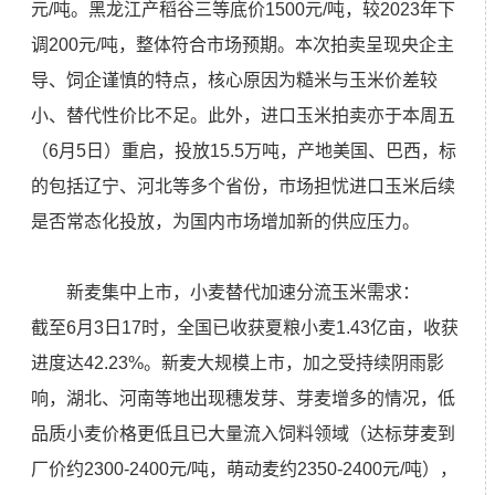
元/吨。黑龙江产稻谷三等底价1500元/吨，较2023年下
调200元/吨，整体符合市场预期。本次拍卖呈现央企主
导、饲企谨慎的特点，核心原因为糙米与玉米价差较
小、替代性价比不足。此外，进口玉米拍卖亦于本周五
（6月5日）重启，投放15.5万吨，产地美国、巴西，标
的包括辽宁、河北等多个省份，市场担忧进口玉米后续
是否常态化投放，为国内市场增加新的供应压力。
新麦集中上市，小麦替代加速分流玉米需求：
截至6月3日17时，全国已收获夏粮小麦1.43亿亩，收获
进度达42.23%。新麦大规模上市，加之受持续阴雨影
响，湖北、河南等地出现穗发芽、芽麦增多的情况，低
品质小麦价格更低且已大量流入饲料领域（达标芽麦到
厂价约2300-2400元/吨，萌动麦约2350-2400元/吨），