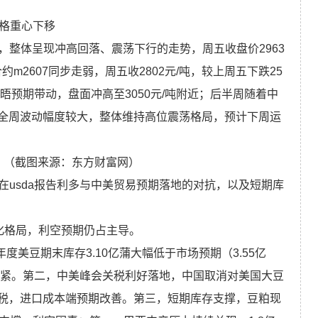
价格重心下移
9，整体呈现冲高回落、震荡下行的走势，周五收盘价2963
合约m2607同步走弱，周五收2802元/吨，较上周五下跌25
美会晤预期带动，盘面冲高至3050元/吨附近；后半周随着中
全周波动幅度较大，整体维持高位震荡格局，预计下周运
情）（截图来源：东方财富网）
在usda报告利多与中美贸易预期落地的对抗，以及短期库
化格局，利空预期仍占主导。
7年度美豆期末库存3.10亿蒲大幅低于市场预期（3.55亿
收紧。第二，中美峰会关税利好落地，中国取消对美国大豆
税，进口成本端预期改善。第三，短期库存支撑，豆粕现