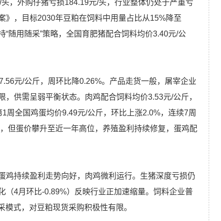
/头，外购仔猪亏损184.19元/头，行业整体仍处于严重亏
》，目标2030年豆粕在饲料中用量占比从15%降至
“随用随采”策略，全国育肥猪配合饲料均价3.40元/公
56元/公斤，周环比降0.26%。产品走货一般，屠宰企业
，供需呈弱平衡状态。肉鸡配合饲料均价3.53元/公斤，
全国鸡蛋均价9.49元/公斤，环比上涨2.0%，连续7周
位，但蛋价攀升至近一年高位，养殖盈利持续修复，蛋鸡配
蛋鸡持续盈利走势向好，肉鸡微利运行。生猪深度亏损仍
（4月环比-0.89%）反映行业正加速缩量。饲料企业普
随采模式，对豆粕现货采购积极性有限。