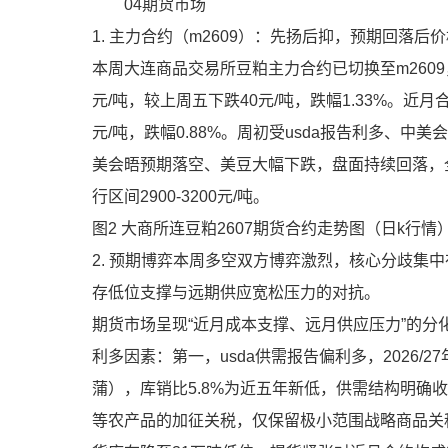
04期货市场
1. 主力合约（m2609）：先扬后抑，预期回落后
本周大连商品交易所豆粕主力合约已切换至m260
元/吨，较上周五下跌40元/吨，跌幅1.33%。近月
元/吨，跌幅0.88%。周初受usda报告利多、中
美会晤预期落空、美豆大幅下跌，盘面持续回落，
行区间2900-3200元/吨。
图2 大商所连豆粕2607期货合约走势图（日k行
2. 预期博弈本周多空双方博弈激烈，核心分歧集中
存低位支撑与远期供应宽松压力的对抗。
期货市场呈现“近月成本支撑、远月供应压力”的分
利多因素：第一，usda供需报告偏利多，2026/2
蒲），库销比5.8%为近五年新低，供需结构明确
等农产品的加征关税，仅保留极小范围战略商品关