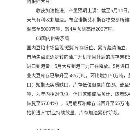
阿根廷大豆：
收获加速推进，产量预期上调：截至5月14日，
天气有利收割加速。布宜诺斯艾利斯谷物交易所维
调高至5000万吨，较4月预测高出200万吨。
03国内供需矛盾
国内豆粕市场呈现“短期库存低位、累库趋势确立
市场焦点正逐步转向油厂开机率回升后的库存累积
进口到港量：5月大豆到港压力正在释放。5月进口大豆
业大豆库存已攀升至585万吨，环比增加70万吨
口：短期无实质缺口，库存低位但累库在即。截至5
吨，为年内相对低位。但国家粮储局预计，随着5月
恢复至57.04%），5月底豆粕库存或回升至55万
始将进入“供应持续放量、库存加速累积”阶段。