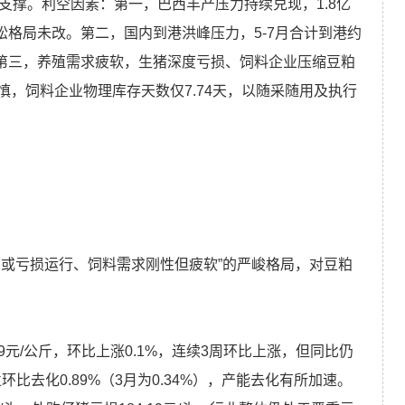
支撑。利空因素：第一，巴西丰产压力持续兑现，1.8亿
松格局未改。第二，国内到港洪峰压力，5-7月合计到港约
。第三，养殖需求疲软，生猪深度亏损、饲料企业压缩豆粕
，饲料企业物理库存天数仅7.74天，以随采随用及执行
利或亏损运行、饲料需求刚性但疲软”的严峻格局，对豆粕
9元/公斤，环比上涨0.1%，连续3周环比上涨，但同比仍
环比去化0.89%（3月为0.34%），产能去化有所加速。