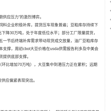
期供应压力”的激烈博弈。
饲料企业积极补库，提货压车现象普遍；豆粕库存持续下
比下降30万吨，处于年度低位水平；部分工厂限量提货，
五一节后终端补库需求带动现货成交放量，油厂豆粕库存
撑，周初cbot大豆价格在usda供需报告利多及中美会
货提供底部支撑。
（环比增加70万吨），大豆集中到港压力正在累积；远期
货供应偏紧表现突出。