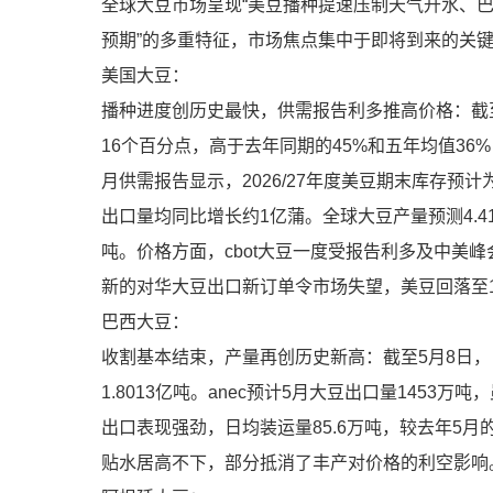
全球大豆市场呈现“美豆播种提速压制天气升水、
预期”的多重特征，市场焦点集中于即将到来的关
美国大豆：
播种进度创历史最快，供需报告利多推高价格：截至
16个百分点，高于去年同期的45%和五年均值36%
月供需报告显示，2026/27年度美豆期末库存预计
出口量均同比增长约1亿蒲。全球大豆产量预测4.41
吨。价格方面，cbot大豆一度受报告利多及中美峰
新的对华大豆出口新订单令市场失望，美豆回落至119
巴西大豆：
收割基本结束，产量再创历史新高：截至5月8日，
1.8013亿吨。anec预计5月大豆出口量1453万
出口表现强劲，日均装运量85.6万吨，较去年5月
贴水居高不下，部分抵消了丰产对价格的利空影响