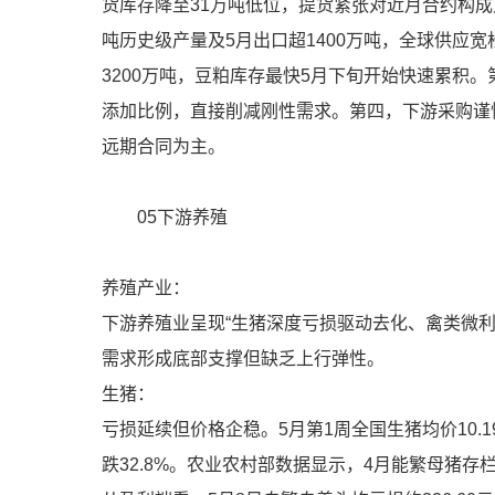
货库存降至31万吨低位，提货紧张对近月合约构成
吨历史级产量及5月出口超1400万吨，全球供应宽
3200万吨，豆粕库存最快5月下旬开始快速累积
添加比例，直接削减刚性需求。第四，下游采购谨慎
远期合同为主。
05下游养殖
养殖产业：
下游养殖业呈现“生猪深度亏损驱动去化、禽类微
需求形成底部支撑但缺乏上行弹性。
生猪：
亏损延续但价格企稳。5月第1周全国生猪均价10.1
跌32.8%。农业农村部数据显示，4月能繁母猪存栏