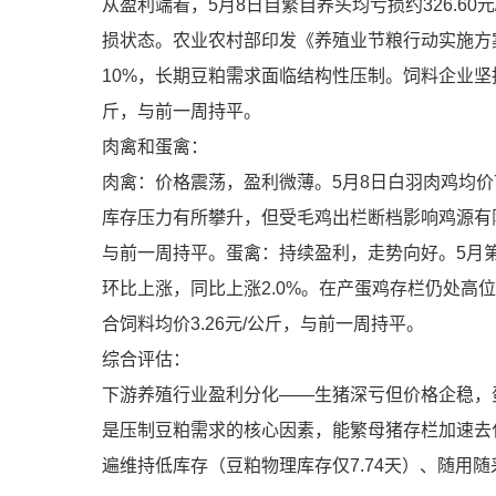
从盈利端看，5月8日自繁自养头均亏损约326.60元
损状态。农业农村部印发《养殖业节粮行动实施方案
10%，长期豆粕需求面临结构性压制。饲料企业坚持
斤，与前一周持平。
肉禽和蛋禽：
肉禽：价格震荡，盈利微薄。5月8日白羽肉鸡均价7.
库存压力有所攀升，但受毛鸡出栏断档影响鸡源有限
与前一周持平。蛋禽：持续盈利，走势向好。5月第1周
环比上涨，同比上涨2.0%。在产蛋鸡存栏仍处高
合饲料均价3.26元/公斤，与前一周持平。
综合评估：
下游养殖行业盈利分化——生猪深亏但价格企稳，
是压制豆粕需求的核心因素，能繁母猪存栏加速去化
遍维持低库存（豆粕物理库存仅7.74天）、随用