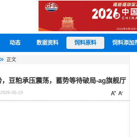
动态
数据资料
饲料原料
饲料添加
正文
势，豆粕承压震荡，蓄势等待破局-ag旗舰厅
2026-05-19