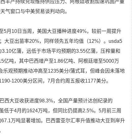
巴西丰产持续兑现维持供应压力、阿根廷收割加速巩固产量
键天气窗口与中美贸易谈判动向。
5月10日当周，美国大豆播种进度49%，较前一周提升
；大豆出苗率20%，同样领先五年均值（12%）。usda5
为3.10亿蒲，远低于市场平均预期的3.55亿蒲，压榨量和
5亿吨，其中巴西增产至1.86亿吨、阿根廷增至5000万
会乐观预期推动冲高至1235美分/蒲式耳，但峰会因未落地
0-1200美分区间，7月合约周五报收1177美分。
巴西大豆收获进度98.3%，全国产量预计达创纪录的
吨，虽低于4月的1624万吨，但同比仍提高2.5%。5月前三周
的67.1万吨显著增加。巴西雷亚尔汇率升值推动大豆到岸升
。