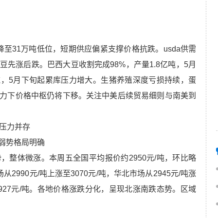
降至31万吨低位，短期供应偏紧支撑价格抗跌。usda供需
先涨后跌。巴西大豆收割完成98%，产量1.8亿吨，5月
0万吨，5月下旬起累库压力增大。生猪养殖深度亏损持续，蛋
力下价格中枢仍将下移。关注中美后续贸易细则与南美到
期压力并存
弱势格局明确
，整体微涨。本周五全国平均报价约2950元/吨，环比略
从2990元/吨上涨至3070元/吨，华北市场从2945元/吨涨
至2927元/吨。各地价格涨跌分化，呈现北涨南跌态势。区域