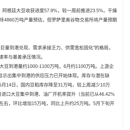
阿根廷大豆收获进度57.9%，较一周前推进23.5%，干燥
持4860万吨产量预估，但罗萨里奥谷物交易所将产量预期
、巨量到港兑现、需求承接乏力、供需宽松固化”的格局，
速率与基差承压情况。
到港量约1000-1100万吨，6月约1100万吨。上游企
，显示出集中到港的供应压力已开始体现。库存与潜在缺
月14日，国内豆粕库存降至31万吨，较上周减少10万
进口大豆集中到港、油厂开机率提升（当前已从46.42%
吨左右，环比增加15万吨，同比上升约25万吨。5月下旬开