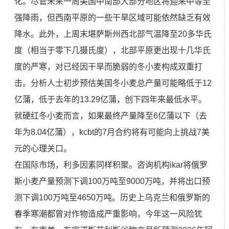
化。尽管未来一周美国中南部大部分地区将迎来中等至
强降雨，但西南平原的一些干旱区域可能依然缺乏有效
降水。此外，上周末堪萨斯州西北部气温降至20多华氏
度（相当于零下几摄氏度），北部平原更出现十几华氏
度的严寒，对已经因干旱而脆弱的冬小麦构成双重打
击。分析人士初步预估美国冬小麦总产量可能略低于12
亿蒲，低于去年的13.29亿蒲，创下四年来最低水平。
就硬红冬小麦而言，如果最终产量降至6亿蒲以下（去
年为8.04亿蒲），kcbt的7月合约将有可能向上挑战7美
元的心理关口。
在国际市场，利多因素同样积聚。咨询机构ikar将俄罗
斯小麦产量预测下调100万吨至9000万吨，并将出口预
测下调100万吨至4650万吨。历史上乌克兰和俄罗斯的
春季寒潮都曾对作物造成严重影响，今年这一风险犹