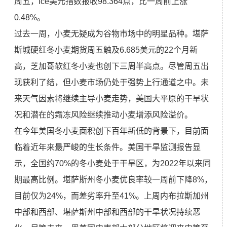
周五，ice美元指数报收98.364点，比一周前上涨
0.48%。
过去一周，小麦无疑成为谷物市场中的明星品种。堪萨
斯城硬红冬小麦期货周五触及6.685美元的22个月新
高，芝加哥软红冬小麦也创下三周半高点。尽管周五出
现获利了结，但小麦市场仍处于强势上行通道之中。未
来天气因素将继续主导小麦走势，美国大平原的干旱状
况和潜在的霜冻风险继续推动小麦增添风险溢价。
在今年美国冬小麦面积创下百年新低的背景下，目前面
临着近年来最严峻的生长条件。美国干旱监测报告显
示，全国约70%的冬小麦处于干旱区，为2022年以来同
期最高比例。堪萨斯州冬小麦优良率较一周前下降8%，
目前仅为24%，而差劣率升至41%。上周内布拉斯加州
中部和西部、堪萨斯州中部和西部的干旱状况持续恶