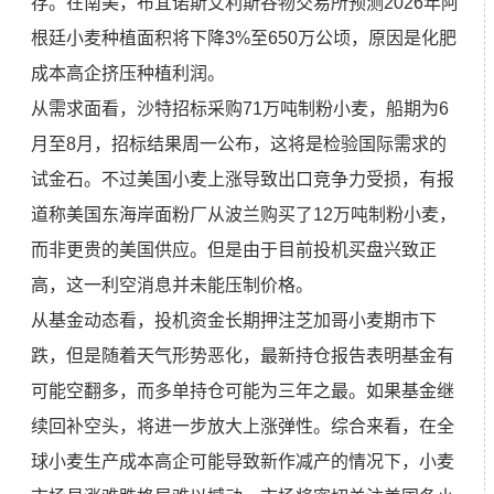
存。在南美，布宜诺斯艾利斯谷物交易所预测2026年阿
根廷小麦种植面积将下降3%至650万公顷，原因是化肥
成本高企挤压种植利润。
从需求面看，沙特招标采购71万吨制粉小麦，船期为6
月至8月，招标结果周一公布，这将是检验国际需求的
试金石。不过美国小麦上涨导致出口竞争力受损，有报
道称美国东海岸面粉厂从波兰购买了12万吨制粉小麦，
而非更贵的美国供应。但是由于目前投机买盘兴致正
高，这一利空消息并未能压制价格。
从基金动态看，投机资金长期押注芝加哥小麦期市下
跌，但是随着天气形势恶化，最新持仓报告表明基金有
可能空翻多，而多单持仓可能为三年之最。如果基金继
续回补空头，将进一步放大上涨弹性。综合来看，在全
球小麦生产成本高企可能导致新作减产的情况下，小麦