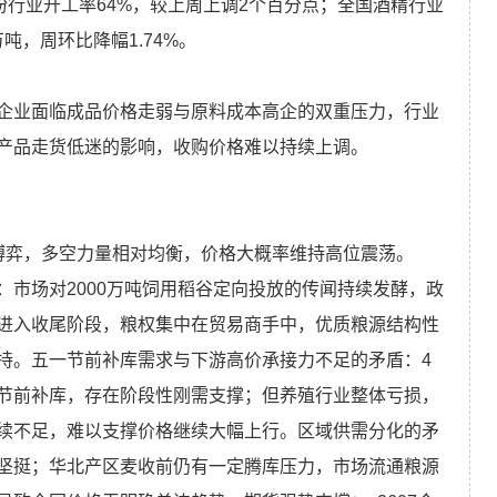
粉行业开工率64%，较上周上调2个百分点；全国酒精行业
吨，周环比降幅1.74%。
企业面临成品价格走弱与原料成本高企的双重压力，行业
产品走货低迷的影响，收购价格难以持续上调。
博弈，多空力量相对均衡，价格大概率维持高位震荡。
市场对2000万吨饲用稻谷定向投放的传闻持续发酵，政
进入收尾阶段，粮权集中在贸易商手中，优质粮源结构性
持。五一节前补库需求与下游高价承接力不足的矛盾：4
节前补库，存在阶段性刚需支撑；但养殖行业整体亏损，
续不足，难以支撑价格继续大幅上行。区域供需分化的矛
坚挺；华北产区麦收前仍有一定腾库压力，市场流通粮源