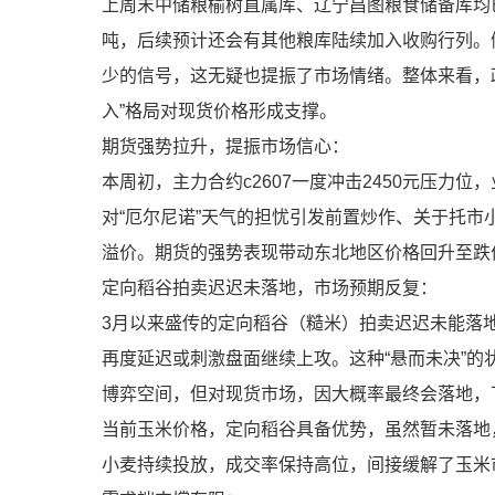
上周末中储粮榆树直属库、辽宁昌图粮食储备库均已启
吨，后续预计还会有其他粮库陆续加入收购行列。
少的信号，这无疑也提振了市场情绪。整体来看，
入”格局对现货价格形成支撑。
期货强势拉升，提振市场信心：
本周初，主力合约c2607一度冲击2450元压力
对“厄尔尼诺”天气的担忧引发前置炒作、关于托
溢价。期货的强势表现带动东北地区价格回升至跌
定向稻谷拍卖迟迟未落地，市场预期反复：
3月以来盛传的定向稻谷（糙米）拍卖迟迟未能落地
再度延迟或刺激盘面继续上攻。这种“悬而未决”
博弈空间，但对现货市场，因大概率最终会落地，
当前玉米价格，定向稻谷具备优势，虽然暂未落地
小麦持续投放，成交率保持高位，间接缓解了玉米