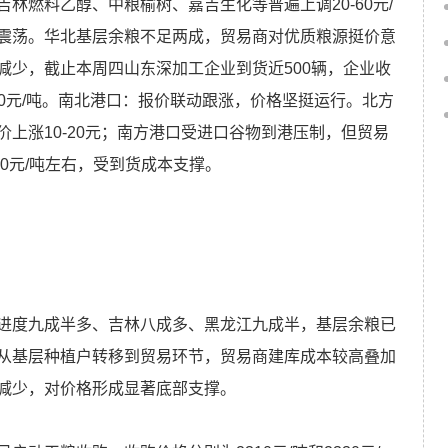
林燃料乙醇、中粮榆树、嘉吉生化等普遍上调20-60元/
震荡。华北基层余粮不足两成，贸易商对优质粮源挺价意
减少，截止本周四山东深加工企业到货近500辆，企业收
0-20元/吨。南北港口：报价联动跟涨，价格坚挺运行。北方
上涨10-20元；南方港口受进口谷物到港压制，但贸易
00元/吨左右，受到货成本支撑。
进度九成半多、吉林八成多、黑龙江九成半，基层余粮已
从基层种植户转移到贸易环节，贸易商建库成本较高叠加
减少，对价格形成显著底部支撑。