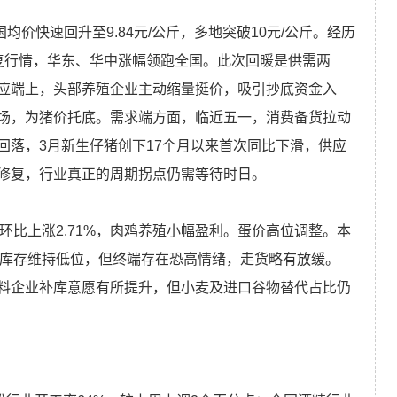
国均价快速回升至9.84元/公斤，多地突破10元/公斤。经历
复行情，华东、华中涨幅领跑全国。此次回暖是供需两
应端上，头部养殖企业主动缩量挺价，吸引抄底资金入
场，为猪价托底。需求端方面，临近五一，消费备货拉动
回落，3月新生仔猪创下17个月以来首次同比下滑，供应
修复，行业真正的周期拐点仍需等待时日。
，环比上涨2.71%，肉鸡养殖小幅盈利。蛋价高位调整。本
产区库存维持低位，但终端存在恐高情绪，走货略有放缓。
料企业补库意愿有所提升，但小麦及进口谷物替代占比仍