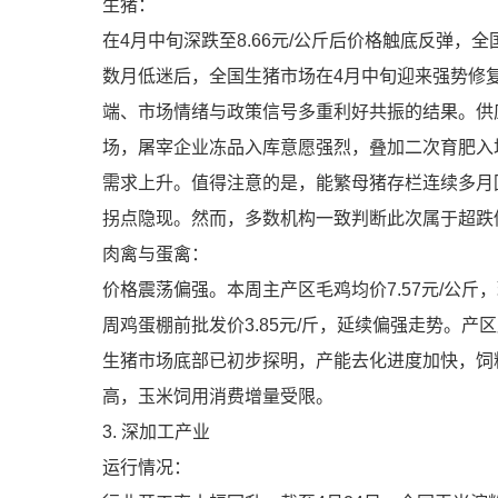
生猪：
在4月中旬深跌至8.66元/公斤后价格触底反弹，全
数月低迷后，全国生猪市场在4月中旬迎来强势修
端、市场情绪与政策信号多重利好共振的结果。供
场，屠宰企业冻品入库意愿强烈，叠加二次育肥入
需求上升。值得注意的是，能繁母猪存栏连续多月
拐点隐现。然而，多数机构一致判断此次属于超跌
肉禽与蛋禽：
价格震荡偏强。本周主产区毛鸡均价7.57元/公斤
周鸡蛋棚前批发价3.85元/斤，延续偏强走势。
生猪市场底部已初步探明，产能去化进度加快，饲
高，玉米饲用消费增量受限。
3. 深加工产业
运行情况：