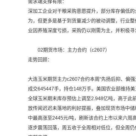
需求端支撑有限：
深加工企业对干粮采购意愿提升，部分库存偏低的
为，但更多是基于到货量减少的被动调整，行业整
业因养殖深度亏损，采购仍以刚需为主，并积极寻
02期货市场：主力合约（c2607）
走势回顾：
大连玉米期货主力c2607合约本周“先扬后抑、偏强运
成交645447手，持仓148万手。美国农业部维持
全球玉米期末库存预估上调至2.948亿吨，高于
放传闻迟迟未落地的利好提振，叠加现货市场中储
中最高涨至2445元/吨，刷新该合约上市以来六
逐步震荡回落，周五收于全周相对低位，但全周仍