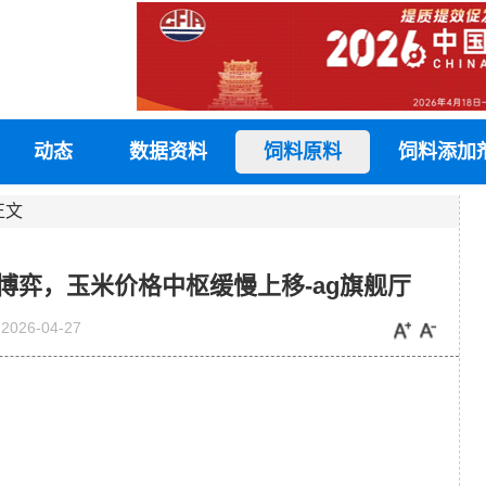
动态
数据资料
饲料原料
饲料添加
正文
撑博弈，玉米价格中枢缓慢上移-ag旗舰厅
2026-04-27