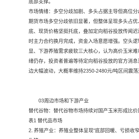
底部支撑。
市场情绪：多空分歧加剧、多头占据主导但高位分
期货市场多空分歧依旧显著，但整体呈现多头占优
底、现货价格坚挺托底，叠加定向稻谷投放传闻迟
时主力合约换月完成，资金入场意愿增强。空头逻
显、下游养殖需求疲软三大核心，认为高价玉米难
绪仍存，投资者普遍等待定向稻谷投放的官方消息
边大幅波动，大概率维持2350-2480元/吨区
03周边市场和下游产业
替代谷物：替代谷物市场持续对国产玉米形成比价
表1 替代品市场
2. 养殖产业：养殖业整体呈现“底部回暖、亏损收