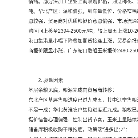
情绪。部分深加工企业上调收购价格，通辽梅花、吉
吨。华北产区：温和偏强，到车量低位，价格窄幅
愿较强，贸易商对优质粮挺价意愿偏强，市场流通
购区间上移至2394-2500元/吨，较上周五上涨1
港口集港量小幅下降叠加期货接连上涨，贸易商报价
商报价跟盘小涨，广东蛇口散船玉米报价2480-25
2. 驱动因素
基层余粮见底，粮源完成向贸易商转移：
东北产区基层售粮进度已过九成五，其中辽宁售粮
不足一成；华北黄淮农户售粮进度近九成。粮权已
挺价惜售心理偏强，控制出货节奏，玉米上量陆续
储备库积极收购干粮拖底，政策端“进多出少”：