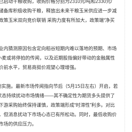
动干粮收购，收购价格分别为2310元/吨和2330元/
储备库积极收购干粮，释放出未来干粮玉米供应进一步减
政策玉米双向竞价联销 采购力度有所加大，政策端“净买
位，业内猜测原因包含定向稻谷短期内难以落地的预期、市场
市小麦或将停拍的传闻，以及近期股指偏好带动的金融属性
价前水平，贸易商挺价观望心理增强。
实施。最新市场传闻指向节后（5月15日左右）开启，若
的状态持续扰动市场情绪——其不确定性为期货多头提供了
下游采购始终保持谨慎，政策端形成“时滞性”利多。对比
，但消息扰动下市场心态已有所松动。同时，最低收购价
市场的供应压力。