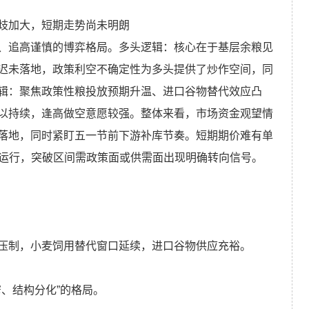
歧加大，短期走势尚未明朗
、追高谨慎的博弈格局。多头逻辑：核心在于基层余粮见
迟未落地，政策利空不确定性为多头提供了炒作空间，同
辑：聚焦政策性粮投放预期升温、进口谷物替代效应凸
以持续，逢高做空意愿较强。整体来看，市场资金观望情
落地，同时紧盯五一节前下游补库节奏。短期期价难有单
间震荡运行，突破区间需政策面或供需面出现明确转向信号。
压制，小麦饲用替代窗口延续，进口谷物供应充裕。
窄、结构分化”的格局。