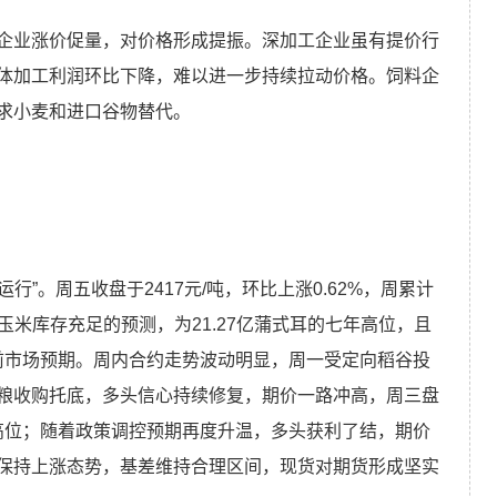
企业涨价促量，对价格形成提振。深加工企业虽有提价行
体加工利润环比下降，难以进一步持续拉动价格。饲料企
求小麦和进口谷物替代。
行”。周五收盘于2417元/吨，环比上涨0.62%，周累计
美玉米库存充足的预测，为21.27亿蒲式耳的七年高位，且
此前市场预期。周内合约走势波动明显，周一受定向稻谷投
粮收购托底，多头信心持续修复，期价一路冲高，周三盘
周高位；随着政策调控预期再度升温，多头获利了结，期价
保持上涨态势，基差维持合理区间，现货对期货形成坚实