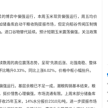
紧的博弈中偏强运行，本周玉米现货偏强运行，周五均价
底叠加储备库启动干粮收购提振市场，但定向稻谷传闻压制情
kg。进口谷物替代延续。预计短期玉米震荡偏强，关注政策
续数周的高位震荡态势，呈现“先跌后涨、北强南稳、整体
环比略升0.33%，同比上涨6.02%，价格中枢小幅抬升。
偏强运行。基层余粮已不足一成，潮粮购销基本结束，粮
，挺价惜售心理偏强，市场流通有限。上周末部分储备库
收25年玉米，14%水分报价2310元/吨，进一步提振市场