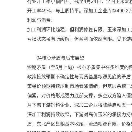
行业开工率小幅回升。截至4月24日，全国玉米淀
开工率49%，与上周持平。深加工企业库存490.2万
利润与消费：
加工利润环比趋稳，但利润修复有限。玉米深加工
亏损状态虽有所缓解，但盈利面依然有限。受下游
04核心矛盾与后市展望
短期矛盾（至5月上旬）核心矛盾集中在多维度的
政策投放预期不确定性与现货基层粮源见底的矛盾：
策稳价预期持续压制市场看涨情绪，但基层余粮已
偏紧，对价格形成强力底部支撑，多空双方陷入僵
月下旬下游饲料企业、深加工企业将陆续启动五一
深加工利润持续收窄，下游对高价玉米的承接力持
盾：东北产区售粮基本收尾，流通粮源有限，价格