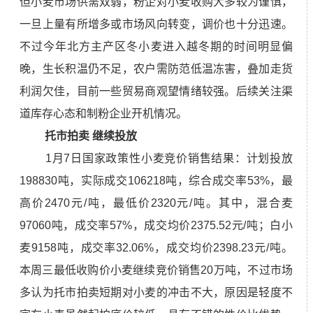
但小麦市场供需双弱，粉企对小麦收购大多较为谨慎，
一旦上量有所增多或市场风向转变，调价也十分迅速。
不过今年北方主产区冬小麦进入越冬期的时间明显偏
晚，生长积温仍不足，农户需防范低温冻害，叠加走货
利润欠佳，目前一些贸易商观望情绪较强。后续关注渠
道库存心态和制粉企业开机情况。
托市
拍卖 继续投放
1月7日国家政策性小麦竞价销售结果：计划投放
198830吨，实际成交106218吨，综合成交率53%，最
高价2470元/吨，最低价2320元/吨。其中，混合麦
97060吨，成交率57%，成交均价2375.52元/吨；白小
麦9158吨，成交率32.06%，成交均价2398.23元/吨。
本周三最低收购价小麦继续竞价销售20万吨，不过市场
多认为托市拍卖短期对小麦的冲击不大，原因是轻度不