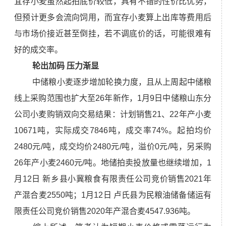
宜存小麦虽然起拍底价较低，具有不错的性价比优势，
但预计更多会流向饲用，而宜存小麦算上出库等费用后
与市场价接近甚至倒挂，若不调底价的话，可能很难有
好的成交率。
轮出加码 压力渐显
中储粮小麦逐步增加轮换力度，且从上周起中储粮
线上采购范围也扩大至26年新作，1月9日中储粮山东分
公司小麦购销双向交易结果：计划销售21、22年产小麦
10671吨，实际成交7846吨，成交率74%。起拍均价
2480元/吨，成交均价2480元/吨，溢价0元/吨，另采购
26年产小麦2460元/吨。地储拍卖投放量也继续增加，1
月12日 新乡县小冀粮食有限责任公司竞价销售2021年
产混合麦2550吨；1月12日 卢氏县为民粮油储备储运有
限责任公司竞价销售2020年产混合麦4547.936吨。