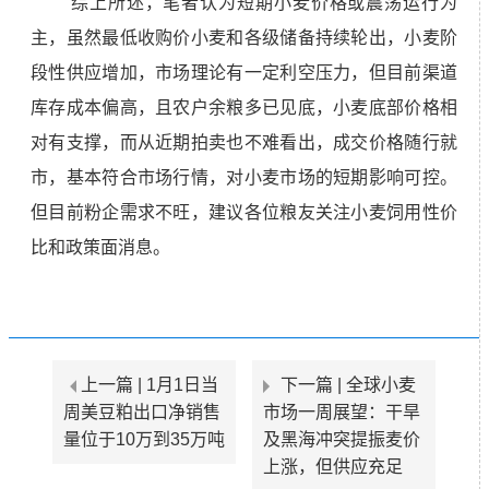
综上所述，笔者认为短期小麦价格或震荡运行为
主，虽然最低收购价小麦和各级储备持续轮出，小麦阶
段性供应增加，市场理论有一定利空压力，但目前渠道
库存成本偏高，且农户余粮多已见底，小麦底部价格相
对有支撑，而从近期拍卖也不难看出，成交价格随行就
市，基本符合市场行情，对小麦市场的短期影响可控。
但目前粉企需求不旺，建议各位粮友关注小麦饲用性价
比和政策面消息。
上一篇 |
1月1日当
下一篇 |
全球小麦
周美豆粕出口净销售
市场一周展望：干旱
量位于10万到35万吨
及黑海冲突提振麦价
上涨，但供应充足