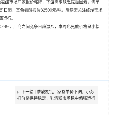
kg。色氨酸市场厂家报价略降，下游需求缺乏提振因素，询单
日起，其色氨酸报价32500元/吨。后续需关注终端需求
弱运行。
由于需求不旺，厂商之间竞争日趋激烈，本周色氨酸价格呈小幅
下一篇 |
磷酸氢钙厂家签单价下调，小苏
打价格保持稳定，乳清粉市场稳中偏强运行