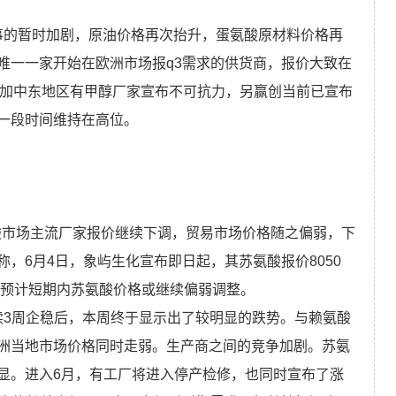
随着战事的暂时加剧，原油价格再次抬升，蛋氨酸原材料价格再
唯一一家开始在欧洲市场报q3需求的供货商，报价大致在
。叠加中东地区有甲醇厂家宣布不可抗力，另赢创当前已宣布
一段时间维持在高位。
。苏氨酸市场主流厂家报价继续下调，贸易市场价格随之偏弱，下
，6月4日，象屿生化宣布即日起，其苏氨酸报价8050
。预计短期内苏氨酸价格或继续偏弱调整。
格继连续3周企稳后，本周终于显示出了较明显的跌势。与赖氨酸
洲当地市场价格同时走弱。生产商之间的竞争加剧。苏氨
显。进入6月，有工厂将进入停产检修，也同时宣布了涨