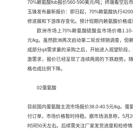
70%赖氨酸fob报价560-590美元/吨；终端
玉锋发布最新报价：即日起，70%赖氨酸执行4200元
修进展和下游库存变化。预计短期内赖氨酸价格或
欧洲市场上70%赖氨酸硫酸盐市场价格1.10-1.
元/kg。虽然欧洲再次启动第二轮反倾销调查，
成部分q4需求量的采购之后，开始进入观望阶段
激需求，报价已经呈现了连续两周的下跌趋势。随着
格也成比例
下降。
02蛋氨酸
目前国内蛋氨酸主流市场报价38.0-40.5元/k
付订单，市场价格暂时持稳。据市场消息称，5月2
时间50天左右。后续需关注厂家发货进度和检修