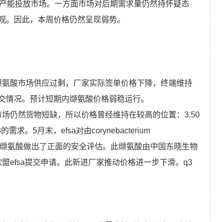
新产能投放市场。一方面市场对后期需求量仍然持怀疑态
观。因此，本周价格仍然呈现弱势。
kg。缬氨酸市场供应过剩，厂家实际签单价格下降，终端维持
交情况。预计短期内缬氨酸价格弱稳运行。
即货市场仍然货物短缺，所以价格曾经维持在较高的位置：3.50
5月末，efsa对由corynebacterium
为菌种而生产的缬氨酸做出了正面的安全评估。此缬氨酸由中国东晓生物
欧盟efsa提交申请。此新进厂家推动价格进一步下滑。q3