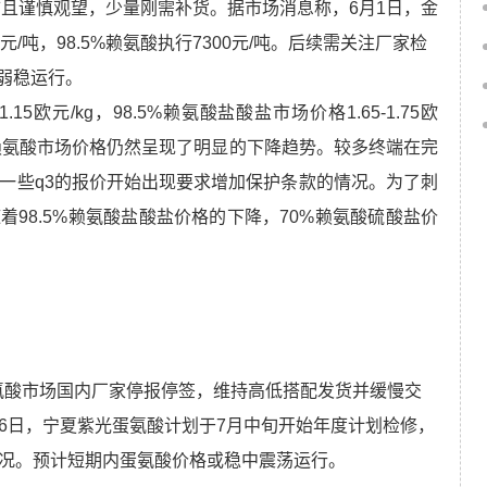
看空后市且谨慎观望，少量刚需补货。据市场消息称，6月1日，金
/吨，98.5%赖氨酸执行7300元/吨。后续需关注厂家检
弱稳运行。
15欧元/kg，98.5%赖氨酸盐酸盐市场价格1.65-1.75欧
但赖氨酸市场价格仍然呈现了明显的下降趋势。较多终端在完
，一些q3的报价开始出现要求增加保护条款的情况。为了刺
98.5%赖氨酸盐酸盐价格的下降，70%赖氨酸硫酸盐价
g。蛋氨酸市场国内厂家停报停签，维持高低搭配发货并缓慢交
6日，宁夏紫光蛋氨酸计划于7月中旬开始年度计划检修，
情况。预计短期内蛋氨酸价格或稳中震荡运行。