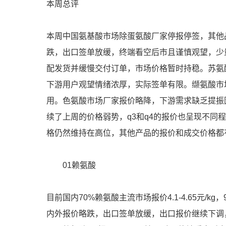
本周总评
本周中国氨基酸市场除蛋氨酸厂家停报停签，其他
跌，出口签单放缓，终端看空后市且谨慎观望，少
配发货并缓慢交付订单，市场价格暂时持稳。苏氨
下游用户观望情绪浓厚，实际签单有限。缬氨酸市
用。色氨酸市场厂家报价略降，下游需求缺乏提振
续了上周的价格弱势，q3和q4的报价也呈现不同
格仍然维持在高位，其他产品的报价和成交价格都
01赖氨酸
目前国内70%赖氨酸主流市场报价4.1-4.65元/kg
内外报价略跌，出口签单放缓，出口报价继续下调，98