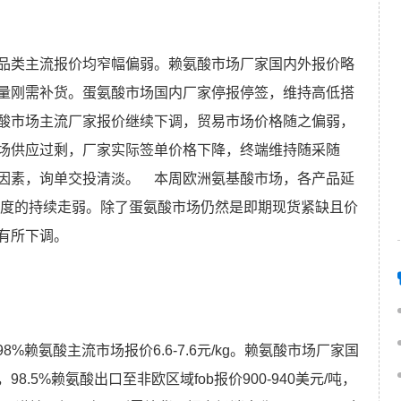
品类主流报价均窄幅偏弱。赖氨酸市场厂家国内外报价略
量刚需补货。蛋氨酸市场国内厂家停报停签，维持高低搭
酸市场主流厂家报价继续下调，贸易市场价格随之偏弱，
场供应过剩，厂家实际签单价格下降，终端维持随采随
因素，询单交投清淡。 本周欧洲氨基酸市场，各产品延
程度的持续走弱。除了蛋氨酸市场仍然是即期现货紧缺且价
有所下调。
，98%赖氨酸主流市场报价6.6-7.6元/kg。赖氨酸市场厂家国
.5%赖氨酸出口至非欧区域fob报价900-940美元/吨，