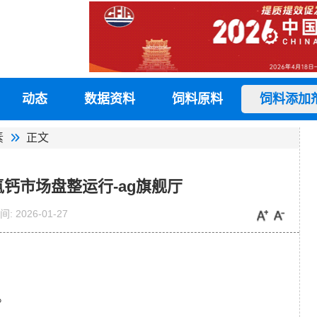
动态
数据资料
饲料原料
饲料添加
素
正文
氢钙市场盘整运行-ag旗舰厅
间:
2026-01-27
。