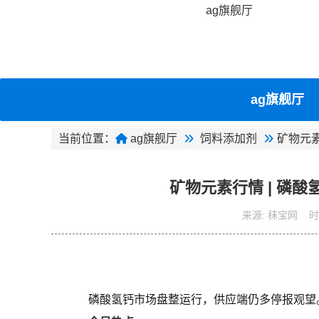
ag旗舰厅
ag旗舰厅
当前位置：
ag旗舰厅
饲料添加剂
矿物元
矿物元素行情 | 磷酸
来源:
秣宝网
时
磷酸氢钙市场盘整运行，供应端仍多停报观望