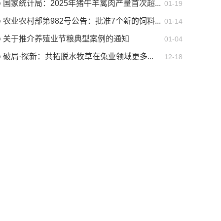
国家统计局：2025年猪牛羊禽肉产量首次超...
01-19
农业农村部第982号公告：批准7个新的饲料...
01-14
关于推介养殖业节粮典型案例的通知
01-04
破局·探新：共拓脱水牧草在兔业领域更多...
12-18