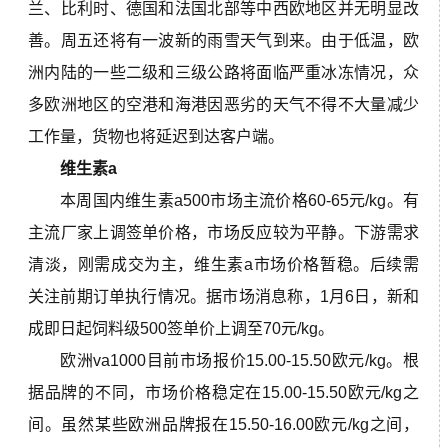
兰、比利时、德国和法国北部等中西欧地区并无明显改
善。周五还将有一波新的雨雪天气到来。由于低温，欧
洲内陆的一些二级和三级公路将面临严重冰冻情况，众
多欧洲地区的空港和海港因恶劣的天气不得不大量减少
工作量，货物也将延迟到达客户端。
维生素a
本周国内维生素
a500
市场主流价格
60-65元/kg。有
主流厂家上调签单价格，市场反应较为平静。下游需求
清淡，刚需成交为主，
维生素a
市场价格暂稳。后续需
关注前期订单执行情况。据市场消息称，1月6日，
新和
成
即日起饲料级
500签单价上调至70元/kg。
欧洲va1000目前市场报价15.00-15.50欧元/kg。根
据品牌的不同，市场价格稳定在15.00-15.50欧元/kg之
间。虽然某些欧洲品牌报在15.50-16.00欧元/kg之间，