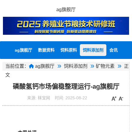
ag旗舰厅
ag旗舰厅
数据资料
饲料原料
饲料添加剂
会讯
当前位置：
ag旗舰厅
饲料添加剂
矿物元素
正
文
磷酸氢钙市场偏稳整理运行-ag旗舰厅
来源:
秣宝网
时间:
2025-08-22