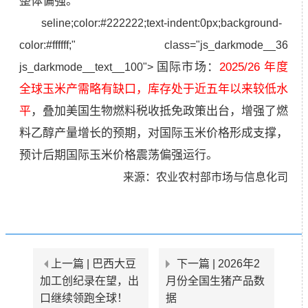
整体偏强。
seline;color:#222222;text-indent:0px;background-
color:#ffffff;" class="js_darkmode__36
国际市场：
2025/26 年度
js_darkmode__text__100">
全球玉米产需略有缺口，库存处于近五年以来较低水
平
，叠加美国生物燃料税收抵免政策出台，增强了燃
料乙醇产量增长的预期，对国际玉米价格形成支撑，
预计后期国际玉米价格震荡偏强运行。
来源：农业农村部市场与信息化司
上一篇 |
巴西大豆
下一篇 |
2026年2
加工创纪录在望，出
月份全国生猪产品数
口继续领跑全球！
据