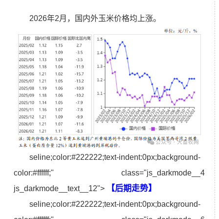
2026年2月，国内外玉米价格均上涨。
seline;color:#222222;text-indent:0px;background-
color:#ffffff;" class="js_darkmode__4
【后期走势】
js_darkmode__text__12">
seline;color:#222222;text-indent:0px;background-