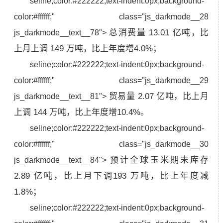
seline;color:#222222;text-indent:0px;background-
color:#ffffff;" class="js_darkmode__28
总消费量 13.01 亿吨，比
js_darkmode__text__78">
上月上调 149 万吨，比上年度增4.0%；
seline;color:#222222;text-indent:0px;background-
color:#ffffff;" class="js_darkmode__29
贸易量 2.07 亿吨，比上月
js_darkmode__text__81">
上调 144 万吨，比上年度增10.4%。
seline;color:#222222;text-indent:0px;background-
color:#ffffff;" class="js_darkmode__30
预计全球玉米期末库存
js_darkmode__text__84">
2.89 亿吨，比上月下调193 万吨，比上年度减
1.8%；
seline;color:#222222;text-indent:0px;background-