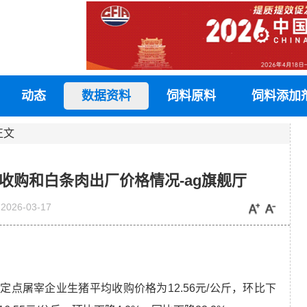
动态
数据资料
饲料原料
饲料添加
正文
收购和白条肉出厂价格情况-ag旗舰厅
2026-03-17
猪
定点屠宰企业
生猪
平均收购价格为
12.56
元
/
公斤，环比下