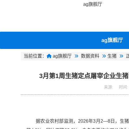
ag旗舰厅
ag旗舰厅
当前位置：
ag旗舰厅
数据资料
生猪
3月第1周生猪定点屠宰企业生猪
来源:
时间:
据农业农村部监测，
202
6
年
3
月
2
—
8
日
，
生