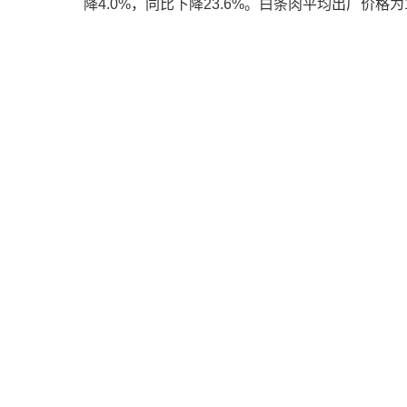
降
4.0%
，同比下降
23.6%
。白条肉平均出厂价格为