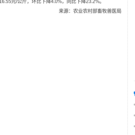
16.55
元
/
公斤，环比下降
4.0%
，同比下降
23.2%
。
来源：农业农村部畜牧兽医局