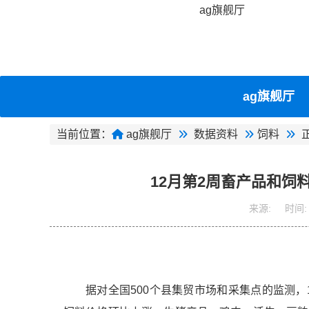
ag旗舰厅
ag旗舰厅
当前位置：
ag旗舰厅
数据资料
饲料
12月第2周畜产品和饲
来源:
时间:
据对
全国500个县集贸市场和采集点的监测，1