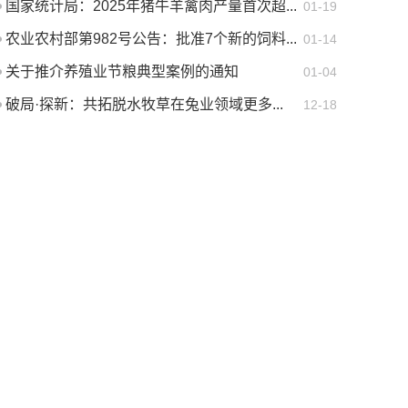
国家统计局：2025年猪牛羊禽肉产量首次超...
01-19
农业农村部第982号公告：批准7个新的饲料...
01-14
关于推介养殖业节粮典型案例的通知
01-04
破局·探新：共拓脱水牧草在兔业领域更多...
12-18