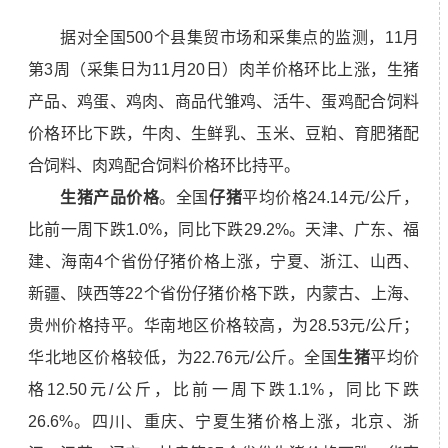
据对
全国500个县集贸市场和采集点的监测，11月
第3周（采集日为11月20日）
肉羊
价格环比上涨，生猪
产品
、鸡蛋、鸡肉、商品代雏鸡、活牛、蛋鸡配合饲料
价格环比下跌，牛肉、
生鲜乳、
玉米、豆粕、育肥猪配
合饲料、肉鸡配合饲料价格环比持平。
生猪产品价格
。全国
仔猪
平均价格24.14元/公斤，
比前一周下跌1.0%，同比下跌29.2%。天津、广东、福
建、海南
4
个省份仔猪价格上涨，宁夏、浙江、山西、
新疆、
陕西
等2
2
个省份仔猪价格下跌，
内蒙古、
上海、
贵州价格持平。华南地区价格较高，为28.53元/公斤；
华北地区价格较低，为22.76元/公斤。全国
生猪
平均价
格12.50元/公斤，比前一周下跌1.
1
%，同比下跌
26.6%。
四川、
重庆、宁夏生猪价格上涨，北京、浙