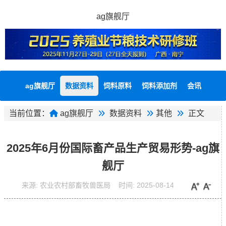
ag旗舰厅
ag旗舰厅
数据资料
饲料原料
饲料添加剂
会讯
当前位置：
ag旗舰厅
数据资料
其他
正文
2025年6月份国际畜产品生产贸易形势-ag旗
舰厅
来源:
农业农村部畜牧兽医局
时间:
2025-08-14