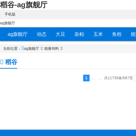
稻谷-ag旗舰厅
手机版
ag旗舰厅
ag旗舰厅
动态
大豆
杂粕
玉米
鱼粉
能
当前位置：
ag旗舰厅
能量饲料
稻谷
1
… …
共11739条/587页