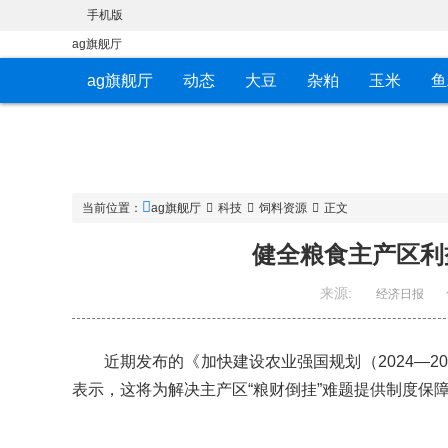
手机版
ag旗舰厅
ag旗舰厅
动态
大豆
杂粕
玉米
鱼
当前位置：
ag旗舰厅
科技
饲料资源
正文
健全粮食主产区利
来源:
经济日报
近期发布的《加快建设农业强国规划（2024—
表示，这将为解决主产区“粮财倒挂”难题提供制度保