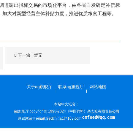
调进调出指标交易的市场化平台，由各省自发确定补偿标
，加大对新型经营主体补贴力度，推进优质
粮食工程
等。
下一篇
| 暂无
关于ag旗舰厅
联系ag旗舰厅
网站地图
本站中文域名：
ag旗舰厅 copyright© 1998-2024《中国饲料》杂志社有限责任公司
建议或留言email:
feedchina1@163.com