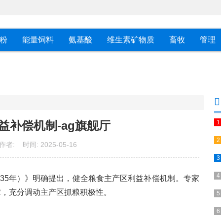
粉
能量饲料
氨基酸
维生素矿物质
畜牧
管理
益补偿机制-ag旗舰厅
作者:
时间:
2025-05-16
2035年）》明确提出，健全粮食主产区利益补偿机制。专家
障，充分调动主产区抓粮积极性。