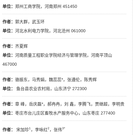
单位：
郑州工商学院，河南郑州 451450
作者：
郭大群，武玉环
单位：
河北水利电力学院，河北沧州 061000
作者：
齐夏辉
单位：
河南质量工程职业学院经济与管理学院，河南平顶山
467000
作者：
骆振东，马秀娟，魏蕊蕊*，张遵伦，陈秀辉
单位：
鱼台县农业农村局，山东济宁 272300
作者：
章 峰，岳庆磊*，郝冉冉，刘 鑫，李腾飞，贾继超，李明贵
单位：
枣庄市台儿庄区畜牧水产服务中心，山东枣庄 277400
1
2
3*
作者：
宋加珍
，李咏红
，张伟