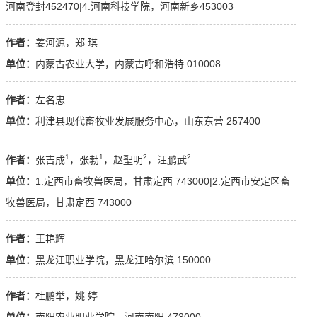
河南登封452470|4.河南科技学院，河南新乡453003
作者：
姜河源，郑 琪
单位：
内蒙古农业大学，内蒙古呼和浩特 010008
作者：
左名忠
单位：
利津县现代畜牧业发展服务中心，山东东营 257400
1
1
2
2
作者：
张吉成
，张勃
，赵聖明
，汪鹏武
单位：
1.定西市畜牧兽医局，甘肃定西 743000|2.定西市安定区畜
牧兽医局，甘肃定西 743000
作者：
王艳辉
单位：
黑龙江职业学院，黑龙江哈尔滨 150000
作者：
杜鹏举，姚 婷
单位：
南阳农业职业学院，河南南阳 473000