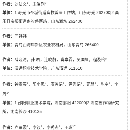
1
2*
作者：
刘法文
，宋治刚
单位：
1.寿光市圣城街道畜牧兽医工作站，山东寿光 262700|2.昌
乐县宝都街道畜牧兽医站，山东潍坊 262400
作者：
闫韩韩
单位：
青岛西海岸新区农业农村局，山东青岛 266400
作者：
薛晓清，孙 岩，连晓蔚，肖卓霖，吴国虹，程漩格*
单位：
清远职业技术学院，广东清远 511510
1
2
1
1
1
1
作者：
钟贵买
，阳小凤
，廖婵娟
，尹秀娟
，范慧
，陈宇
，李
1*
丹
单位：
1.邵阳职业技术学院，湖南邵阳 422000|2.湖南省作物研究
所，湖南长沙 410125
1
1
1
2*
作者：
卢军霞
，李钗
，李秀杰
，王琪