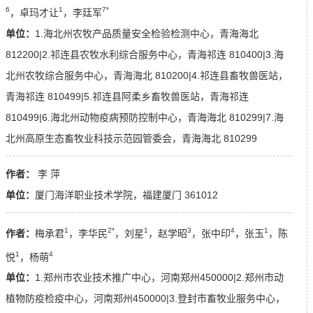
6
1
7*
，卓玛才让
，李廷军
单位：
1.海北州农牧产品质量安全检验检测中心，青海海北
812200|2.祁连县农牧水利综合服务中心，青海祁连 810400|3.海
北州农牧综合服务中心，青海海北 810200|4.祁连县畜牧兽医站，
青海祁连 810499|5.祁连县阿柔乡畜牧兽医站，青海祁连
810499|6.海北州动物疫病预防控制中心，青海海北 810299|7.海
北州高原生态畜牧业科技示范园管委会，青海海北 810299
作者：
李 萍
单位：
厦门海洋职业技术学院，福建厦门 361012
1
2*
1
3
4
1
作者：
梅承君
，李华民
，刘星
，赵学昭
，张中印
，张玉
，陈
1
4
悦
，杨萌
单位：
1.郑州市农业技术推广中心，河南郑州450000|2.郑州市动
植物防疫检疫中心，河南郑州450000|3.登封市畜牧业服务中心，