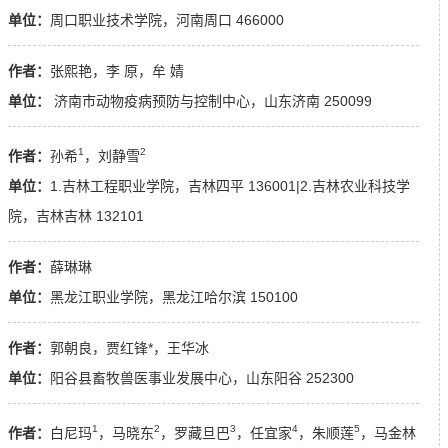
单位：
周口职业技术学院，河南周口 466000
作者：
张熙艳，李 原，牟 婧
单位：
济南市动物疫病预防与控制中心，山东济南 250099
1
2
作者：
孙希
，刘静雪
单位：
1.吉林工程职业学院，吉林四平 136001|2.吉林农业科技学
院，吉林吉林 132101
作者：
薛琳琳
单位：
黑龙江职业学院，黑龙江哈尔滨 150100
作者：
郭朝良，贾红锋*，王华冰
单位：
阳谷县畜牧兽医事业发展中心，山东阳谷 252300
1
2
3
4
5
作者：
白尼玛
，马晓东
，罗藏旦巴
，任宜家
，朱顺莲
，马金林