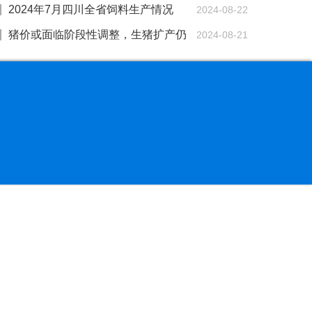
完成全年农业农村工作目标任务
价格或仍有下行空间
2024年7月四川全省饲料生产情况
2024-08-22
猪价或面临阶段性调整，生猪扩产仍
2024-08-21
需理性