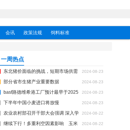
会讯
政策法规
饲料标准
一周热点
东北猪价面临的挑战，短期市场供需
2024-08-23
错配加深，东北猪价涨跌波动剧烈
部分省市生猪产业重要数据
2024-08-23
basf路德维希港工厂预计最早于2025
2024-08-23
年1月恢复维生素a和e生产
下半年中国小麦进口将放慢
2024-08-23
农业农村部召开干部大会强调 深入学
2024-08-22
习贯彻党的二十届三中全会精神 全力以赴高质量
继续下行！多重利空因素影响 玉米
2024-08-22