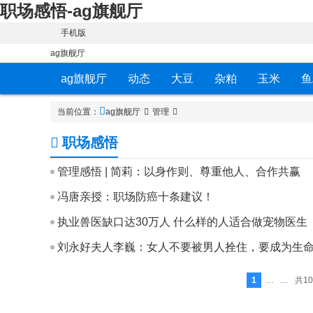
职场感悟-ag旗舰厅
手机版
ag旗舰厅
ag旗舰厅
动态
大豆
杂粕
玉米
鱼
当前位置：
ag旗舰厅
管理
职场感悟
管理感悟 | 简莉：以身作则、尊重他人、合作共赢
冯唐亲授：职场防癌十条建议！
执业兽医缺口达30万人 什么样的人适合做宠物医生
刘永好夫人李巍：女人不要被男人拴住，要成为生
1
… …
共10