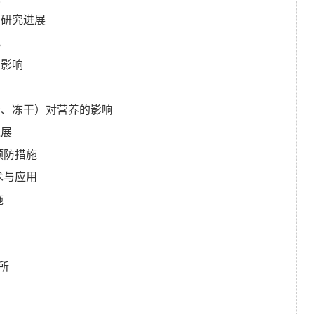
与研究进展
究
的影响
焙、冻干）对营养的影响
进展
预防措施
术与应用
施
用
所