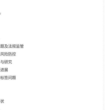
厅
展
问题及法规监管
及风险防控
制与研究
术进展
品标签问题
现状
展