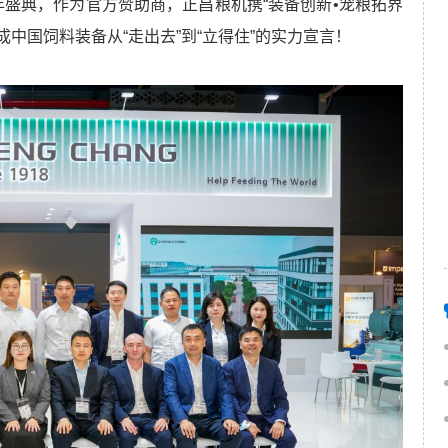
al迎来60周年盛典，作为官方赞助商，正昌粮机携“装备创新•宠粮拓界
成中国饲料装备从“走出去”到“立得住”的实力宣言！