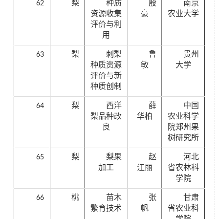
62
梨
种质
殷
南京
资源收集
豪
农业大学
评价与利
用
63
梨
刺梨
鲁
贵州
种质资源
敏
大学
评价与新
种质创制
64
梨
西洋
薛
中国
梨品种改
华柏
农业科学
良
院郑州果
树研究所
65
梨
梨果
赵
河北
加工
江丽
省农林科
学院
66
桃
苗木
张
甘肃
繁育技术
帆
省农业科