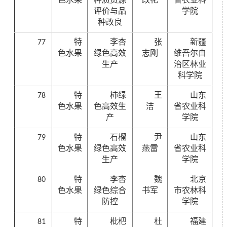
色水果
种质资源
改花
省农业科
评价与品
学院
种改良
77
特
李杏
张
新疆
色水果
绿色高效
志刚
维吾尔自
生产
治区林业
科学院
78
特
柿绿
王
山东
色水果
色高效生
洁
省农业科
产
学院
79
特
石榴
尹
山东
色水果
绿色高效
燕雷
省农业科
生产
学院
80
特
李杏
魏
北京
色水果
绿色综合
书军
市农林科
防控
学院
81
特
枇杷
杜
福建