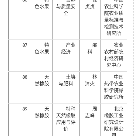
86
特
营养
徐
中国
色水果
与质量安
贞贞
农业科学
全
院农业质
量标准与
检测技术
研究所
87
特
产业
邵
农业
色水果
经济
科
农村部农
村经济研
究中心
88
天
土壤
林
中国
然橡胶
与肥料
清火
热带农业
科学院橡
胶研究所
89
天
特种
周
北京
然橡胶
天然橡胶
志峰
橡胶工业
应用与评
研究设计
价
院有限公
司