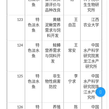
鱼
源评价与
生生物研
品种改良
究所
123
特
黄鳝
王
江西
色淡水
泥鳅营养
自蕊
农业大学
鱼
需求与饲
料开发
124
特
鲑鳟
王
中国
色淡水
营养需求
常安
水产科学
鱼
与饲料开
研究院黑
发
龙江水产
研究所
125
特
非生
李
中国
色淡水
物性病害
宁求
水产科学
鱼
防控
研究院珠
江水产研
究所
126
特
养殖
陈
中国