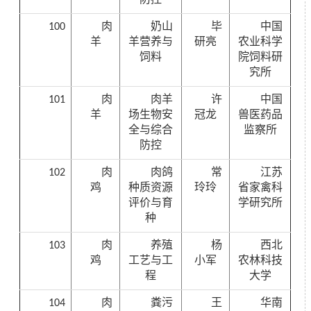
100
肉
奶山
毕
中国
羊
羊营养与
研亮
农业科学
饲料
院饲料研
究所
101
肉
肉羊
许
中国
羊
场生物安
冠龙
兽医药品
全与综合
监察所
防控
102
肉
肉鸽
常
江苏
鸡
种质资源
玲玲
省家禽科
评价与育
学研究所
种
103
肉
养殖
杨
西北
鸡
工艺与工
小军
农林科技
程
大学
104
肉
粪污
王
华南