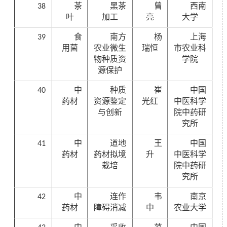
38
茶
黑茶
曾
西南
叶
加工
亮
大学
39
食
南方
杨
上海
用菌
农业微生
瑞恒
市农业科
物种质资
学院
源保护
40
中
种质
崔
中国
药材
资源鉴定
光红
中医科学
与创新
院中药研
究所
41
中
道地
王
中国
药材
药材拟境
升
中医科学
栽培
院中药研
究所
42
中
连作
韦
南京
药材
障碍消减
中
农业大学