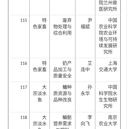
院兰州兽
医研究所
115
特
废弃
尹
中国
色家畜
物处理与
福斌
农业科学
综合利用
院农业环
境与可持
续发展研
究所
116
特
奶产
艾
上海
色家畜
品加工与
连中
交通大学
质量安全
117
大
鳙种
孙
中国
宗淡水
质资源与
永华
科学院水
鱼
品种改良
生生物研
究所
118
大
鳊鲂
李
南京
宗淡水
营养需求
向飞
农业大学