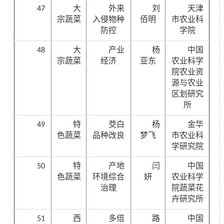
47
大
外来
刘
天津
宗蔬菜
入侵物种
佰明
市农业科
防控
学院
48
大
产业
杨
中国
宗蔬菜
经济
亚东
农业科学
院
农业资
源与农业
区划研究
所
49
特
茭白
杨
金华
色蔬菜
品种改良
梦飞
市农业科
学研究院
50
特
产地
闫
中国
色蔬菜
环境综合
妍
农业科学
治理
院蔬菜花
卉研究所
51
西
多倍
路
中国