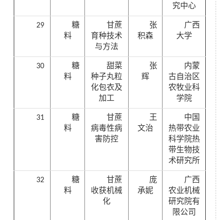
究中心
29
糖
甘蔗
张
广西
料
育种技术
积森
大学
与方法
30
糖
甜菜
张
内蒙
料
种子丸粒
辉
古自治区
化包衣及
农牧业科
加工
学院
31
糖
甘蔗
王
中国
料
病毒性病
文治
热带农业
害防控
科学院热
带生物技
术研究所
32
糖
甘蔗
庞
广西
料
收获机械
承妮
农业机械
化
研究院有
限公司