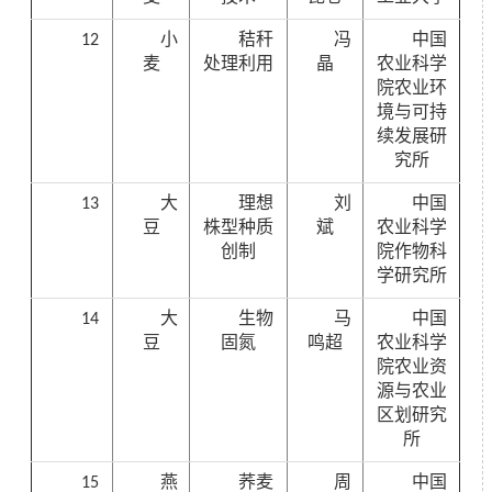
12
小
秸秆
冯
中国
麦
处理利用
晶
农业科学
院农业环
境与可持
续发展研
究所
13
大
理想
刘
中国
豆
株型种质
斌
农业科学
创制
院作物科
学研究所
14
大
生物
马
中国
豆
固氮
鸣超
农业科学
院农业资
源与农业
区划研究
所
15
燕
荞麦
周
中国