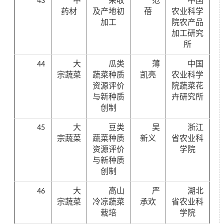
43
中
采收
范
中国
药材
及产地初
蓓
农业科学
加工
院农产品
加工研究
所
44
大
瓜类
薄
中国
宗蔬菜
蔬菜种质
凯亮
农业科学
资源评价
院蔬菜花
与新种质
卉研究所
创制
45
大
豆类
吴
浙江
宗蔬菜
蔬菜种质
新义
省农业科
资源评价
学院
与新种质
创制
46
大
高山
严
湖北
宗蔬菜
冷凉蔬菜
承欢
省农业科
栽培
学院