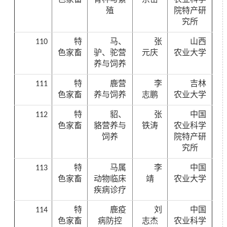
殖
院特产研
究所
110
特
马、
张
山西
色家畜
驴、驼营
元庆
农业大学
养与饲养
111
特
鹿营
李
吉林
色家畜
养与饲养
志鹏
农业大学
112
特
貂、
张
中国
色家畜
貉营养与
铁涛
农业科学
饲养
院特产研
究所
113
特
马属
李
中国
色家畜
动物临床
靖
农业大学
疾病诊疗
114
特
鹿疫
刘
中国
色家畜
病防控
志杰
农业科学