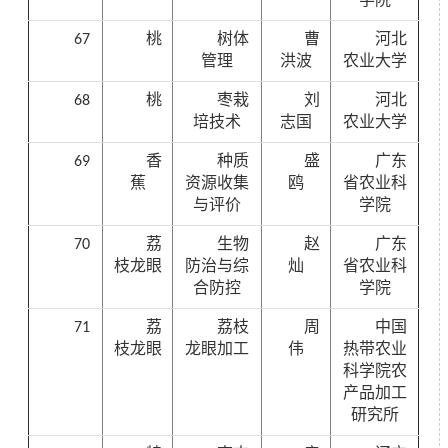
学院
67
桃
树体
曹
河北
管理
洪波
农业大学
68
桃
枣栽
刘
河北
培技术
志国
农业大学
69
香
种质
盛
广东
蕉
资源收集
鸥
省农业科
与评价
学院
70
荔
生物
赵
广东
枝龙眼
防治与综
灿
省农业科
合防控
学院
71
荔
荔枝
周
中国
枝龙眼
龙眼加工
伟
热带农业
科学院农
产品加工
研究所