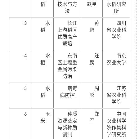
稻
技术与方
跃星
水稻研究
法
所
3
水
长江
蒋
四川
稻
上游稻区
鹏
省农业科
优质高产
学院
栽培
4
水
东南
汪
南京
稻
区土壤重
鹏
农业大学
金属污染
防治
5
水
病毒
周
江苏
稻
病防控
彤
省农业科
学院
6
玉
种质
郑
中国
米
资源鉴定
军
农业科学
与新种质
院作物科
创制
学研究所