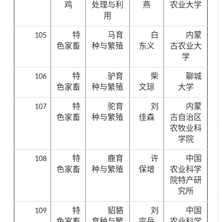
鸡
处理与利
燕
农业大学
用
105
特
马育
白
内蒙
色家畜
种与繁殖
东义
古农业大
学
106
特
驴育
柴
聊城
色家畜
种与繁殖
文琼
大学
107
特
驼育
刘
内蒙
色家畜
种与繁殖
佳森
古自治区
农牧业科
学院
108
特
鹿育
许
中国
色家畜
种与繁殖
保增
农业科学
院特产研
究所
109
特
貂貉
刘
中国
色家畜
育种与繁
宗岳
农业科学