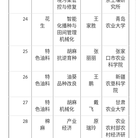
境污染管
京土壤研
控与修复
究所
24
花
智能
王
青岛
生
化播种与
家胜
农业大学
田间管理
机械化
25
特
胡麻
张
张家
色油料
抗逆育种
丽丽
口市农业
科学院
26
特
油葵
王
新疆
色油料
品种改良
鹏
农垦科学
院
27
特
胡麻
戴
甘肃
色油料
机械化
飞
农业大学
28
棉
产业
原
农业
麻
经济
瑞玲
农村部农
村经济研