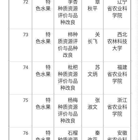
72
特
李杏
章
辽宁
色水果
种质资源
秋平
省农业科
评价与品
学院
种改良
73
特
柿种
关
西北
色水果
质资源评
长飞
农林科技
价与品种
大学
改良
74
特
枇杷
苏
福建
色水果
种质资源
文炳
省农业科
评价与品
学院
种改良
75
特
杨梅
张
浙江
色水果
种质资源
淑文
省农业科
评价与品
学院
种改良
76
特
石榴
秦
安徽