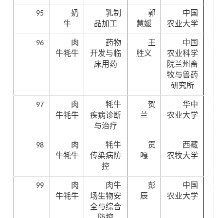
95
奶
乳制
郭
中国
牛
品加工
慧媛
农业大学
96
肉
药物
王
中国
牛牦牛
开发与临
胜义
农业科学
床用药
院兰州畜
牧与兽药
研究所
97
肉
牦牛
贺
华中
牛牦牛
疾病诊断
兰
农业大学
与治疗
98
肉
牦牛
贡
西藏
牛牦牛
传染病防
嘎
农牧大学
控
99
肉
肉牛
彭
中国
牛牦牛
场生物安
辰
农业大学
全与综合
防控