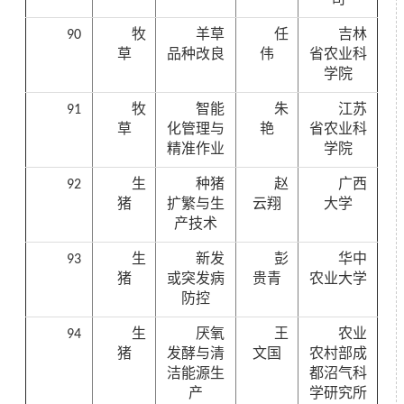
90
牧
羊草
任
吉林
草
品种改良
伟
省农业科
学院
91
牧
智能
朱
江苏
草
化管理与
艳
省农业科
精准作业
学院
92
生
种猪
赵
广西
猪
扩繁与生
云翔
大学
产技术
93
生
新发
彭
华中
猪
或突发病
贵青
农业大学
防控
94
生
厌氧
王
农业
猪
发酵与清
文国
农村部成
洁能源生
都沼气科
产
学研究所