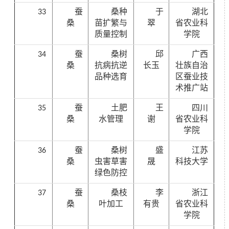
33
蚕
桑种
于
湖北
桑
苗扩繁与
翠
省农业科
质量控制
学院
34
蚕
桑树
邱
广西
桑
抗病抗逆
长玉
壮族自治
品种选育
区蚕业技
术推广站
35
蚕
土肥
王
四川
桑
水管理
谢
省农业科
学院
36
蚕
桑树
盛
江苏
桑
虫害草害
晟
科技大学
绿色防控
37
蚕
桑枝
李
浙江
桑
叶加工
有贵
省农业科
学院