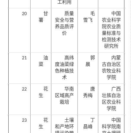
工利用
20
甘
质量
毛
中国
薯
安全与营
雪飞
农业科学
养品质评
院农业质
价
量标准与
检测技术
研究所
21
油
高纬
郭
内蒙
菜
度油菜绿
晨
古自治区
色种植技
农牧业科
术
学院
22
花
华南
唐
广西
生
区域高产
秀梅
壮族自治
栽培
区农业科
学院
23
花
土壤
丁
中国
生
和产地环
昌峰
科学院南