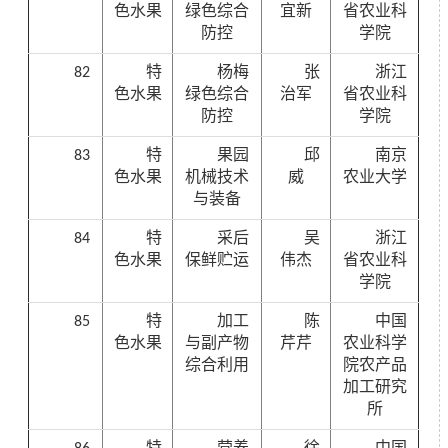
色水果
绿色综合
宜新
省农业科
防控
学院
82
特
杨梅
张
浙江
色水果
绿色综合
治军
省农业科
防控
学院
83
特
果园
邱
南京
色水果
机械技术
威
农业大学
与装备
84
特
采后
吴
浙江
色水果
保鲜贮运
伟杰
省农业科
学院
85
特
加工
陈
中国
色水果
与副产物
芹芹
农业科学
综合利用
院农产品
加工研究
所