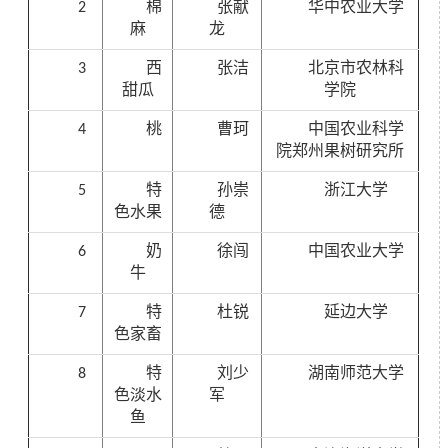
2
棉
张献
华中农业大学
麻
龙
3
西
张洁
北京市农林科
甜瓜
学院
4
桃
曹珂
中国农业科学
院郑州果树研究所
5
特
孙崇
浙江大学
色水果
德
6
奶
徐闯
中国农业大学
牛
7
特
杜锐
延边大学
色家畜
8
特
刘少
湖南师范大学
色淡水
军
鱼