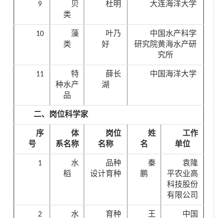
9
贝
杜明
大连海洋大学
类
10
藻
叶乃
中国水产科学
类
好
研究院黄海水产研
究所
11
特
薛长
中国海洋大学
种水产
湖
品
二、岗位科学家
序
体
岗位
姓
工作
号
系名称
名称
名
单位
1
水
品种
秦
袁隆
稻
设计育种
鹏
平农业高
科技股份
有限公司
2
水
育种
王
中国