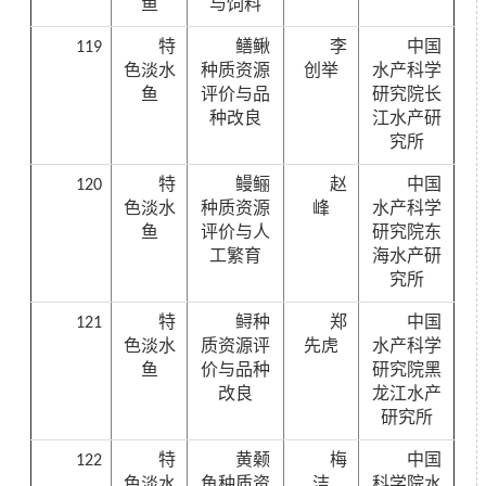
鱼
与饲料
119
特
鳝鳅
李
中国
色淡水
种质资源
创举
水产科学
鱼
评价与品
研究院长
种改良
江水产研
究所
120
特
鳗鲡
赵
中国
色淡水
种质资源
峰
水产科学
鱼
评价与人
研究院东
工繁育
海水产研
究所
121
特
鲟种
郑
中国
色淡水
质资源评
先虎
水产科学
鱼
价与品种
研究院黑
改良
龙江水产
研究所
122
特
黄颡
梅
中国
色淡水
鱼种质资
洁
科学院水