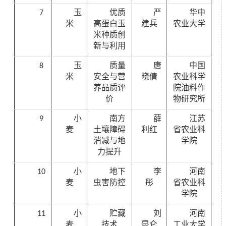
7
玉
优质
严
华中
米
高蛋白玉
建兵
农业大学
米种质创
新与利用
8
玉
质量
唐
中国
米
安全与营
晓倩
农业科学
养品质评
院油料作
价
物研究所
9
小
南方
薛
江苏
麦
土壤障碍
利红
省农业科
消减与地
学院
力提升
10
小
地下
李
河南
麦
虫害防控
彤
省农业科
学院
11
小
贮藏
刘
河南
麦
技术
昆仑
工业大学