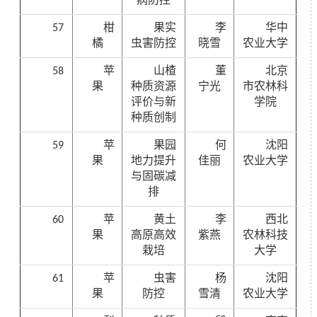
病防控
57
柑
果实
李
华中
橘
虫害防控
晓雪
农业大学
58
苹
山楂
董
北京
果
种质资源
宁光
市农林科
评价与新
学院
种质创制
59
苹
果园
何
沈阳
果
地力提升
佳丽
农业大学
与固碳减
排
60
苹
黄土
李
西北
果
高原高效
紫燕
农林科技
栽培
大学
61
苹
虫害
杨
沈阳
果
防控
雪清
农业大学