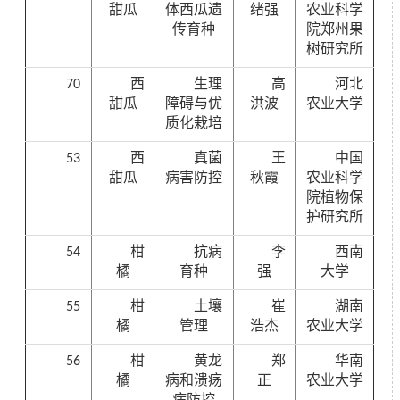
甜瓜
体西瓜遗
绪强
农业科学
传育种
院郑州果
树研究所
70
西
生理
高
河北
甜瓜
障碍与优
洪波
农业大学
质化栽培
53
西
真菌
王
中国
甜瓜
病害防控
秋霞
农业科学
院植物保
护研究所
54
柑
抗病
李
西南
橘
育种
强
大学
55
柑
土壤
崔
湖南
橘
管理
浩杰
农业大学
56
柑
黄龙
郑
华南
橘
病和溃疡
正
农业大学