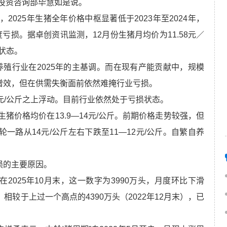
投资咨询部毕慧如是说。
2025年生猪全年价格中枢显著低于2023年至2024年，
深度亏损。据卓创资讯监测，12月份生猪月均价为11.58元／
损状态。
养殖行业在2025年的主基调。而在现有产能贡献中，规模
增效，但在供需失衡面前依然难掩行业亏损。
元/公斤之上浮动。目前行业依然处于亏损状态。
生猪价格均价在13.9—14元/公斤。前期价格走势较强，但
一路从14元/公斤左右下跌至11—12元/公斤。自繁自养
损的主要原因。
025年10月末，这一数字为3990万头，月度环比下滑
不过，相较于上过一个高点的4390万头（2022年12月末），已