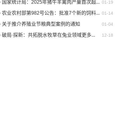
国家统计局：2025年猪牛羊禽肉产量首次超...
01-19
农业农村部第982号公告：批准7个新的饲料...
01-14
关于推介养殖业节粮典型案例的通知
01-04
破局·探新：共拓脱水牧草在兔业领域更多...
12-18