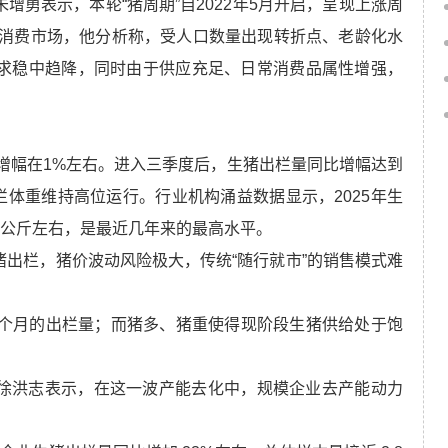
勇表示，本轮“猪周期”自2022年5月开启，呈现上涨周
猪消费市场，他分析称，受人口数量出现转折点、老龄化水
求稳中趋降，同时由于供应充足、日常消费品属性增强，
。
量增幅在1%左右。进入三季度后，生猪出栏量同比增幅达到
栏体重维持高位运行。行业机构涌益数据显示，2025年生
约2公斤左右，是最近几年来的最高水平。
出栏，猪价波动风险极大，传统“随行就市”的销售模式难
0个月的出栏量；而猪多、猪重使得现阶段生猪供给处于饱
徐洪志表示，在这一波产能去化中，规模企业去产能动力