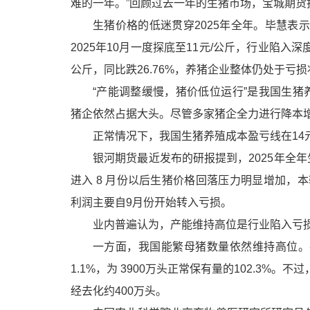
难的一年。”回顾过去一年的生猪市场，宝城期货
生猪价格的低迷贯穿2025年全年。毕慧表示，
2025年10月一度探底至11元/公斤，行业陷入
公斤，同比跌26.76%，养猪企业整体仍处于亏
“产能调整缓慢，猪价低位运行”是我国生猪
猪企依然占据大头。尽管多家猪企全力进行降本
正常情况下，我国生猪养殖成本盈亏线在14
银河期货最近发布的研报提到，2025年全年
进入 8 月份以后生猪价格回落压力明显增加，本轮
利润主要自9月份开始转入亏损。
业内普遍认为，产能维持高位是行业陷入亏
一方面，我国能繁母猪数量依然维持高位。在2
1.1%，为 3900万头正常保有量的102.3%。
经去化约400万头。