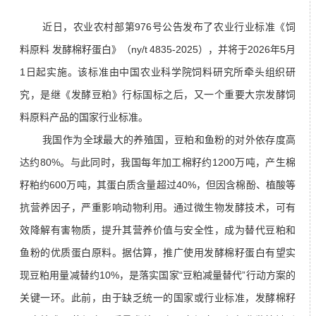
近日，农业农村部第976号公告发布了农业行业标准《饲
料原料 发酵棉籽蛋白》（ny/t 4835-2025），并将于2026年5月
1日起实施。该标准由中国农业科学院饲料研究所牵头组织研
究，是继《
发酵豆粕
》行标国标之后，又一个重要大宗发酵饲
料原料产品的国家行业标准。
我国作为全球最大的养殖国，豆粕和鱼粉的对外依存度高
达约80%。与此同时，我国每年加工棉籽约1200万吨，产生
棉
籽粕
约600万吨，其蛋白质含量超过40%，但因含棉酚、植酸等
抗营养因子
，严重影响动物利用。通过微生物发酵技术，可有
效降解有害物质，提升其营养价值与安全性，成为替代豆粕和
鱼粉的优质蛋白原料。据估算，推广使用发酵
棉籽蛋白
有望实
现豆粕用量减替约10%，是落实国家“豆粕减量替代”行动方案的
关键一环。此前，由于缺乏统一的国家或行业标准，发酵棉籽