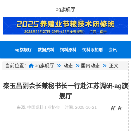
ag旗舰厅
ag旗舰厅
数据资料
饲料原料
饲料添加剂
会讯
当前位置：
ag旗舰厅
动态
国内动态
正文
秦玉昌副会长兼秘书长一行赴江苏调研-ag旗
舰厅
来源:
中国饲料工业协会
时间:
2025-10-21