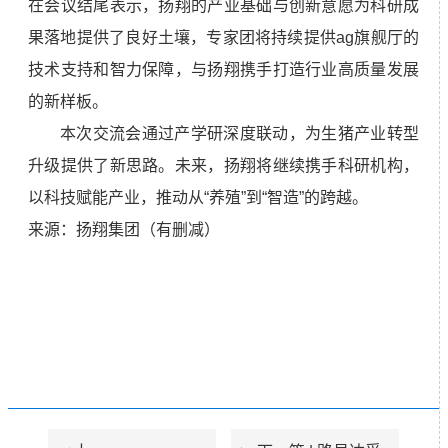
在会议结尾表示，扬翔的产业基础与创新意愿为科研成
果落地提供了良好土壤，专家团将持续提供ag旗舰厅的
技术支持和智力保障，与扬翔携手打造行业高质量发展
的新样板。
本次交流会通过产学研深度联动，为生猪产业转型
升级提供了新思路。未来，扬翔将继续携手科研机构，
以科技赋能产业，推动从“养殖”到“智造”的跨越。
来源：扬翔集团（有删减）