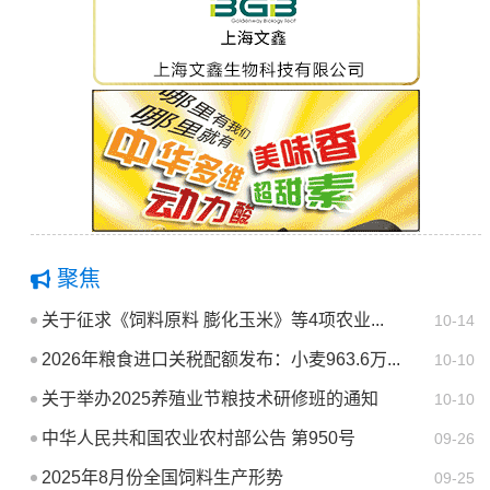
聚焦
关于征求《饲料原料 膨化玉米》等4项农业...
10-14
2026年粮食进口关税配额发布：小麦963.6万...
10-10
关于举办2025养殖业节粮技术研修班的通知
10-10
中华人民共和国农业农村部公告 第950号
09-26
2025年8月份全国饲料生产形势
09-25