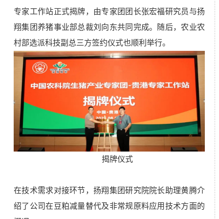
专家工作站正式揭牌，由专家团团长张宏福研究员与扬
翔集团养猪事业部总裁刘向东共同完成。随后，农业农
村部选派科技副总三方签约仪式也顺利举行。
揭牌仪式
在技术需求对接环节，扬翔集团研究院院长助理黄腾介
绍了公司在豆粕减量替代及非常规原料应用技术方面的