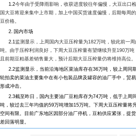
1.2
今年由于受降雨影响，收获进度较往年偏慢，大豆出口
国大豆将迎来集中上市期，加上中国买货速度偏慢，后期每周的
豆价格。
2.
国内市场
2.1
监测显示，上周国内大豆压榨量为
182
万吨，较此前一周
吨。由于压榨利润良好，下周大豆压榨量有望继续升至
190
万吨
且前期豆粕基差销售量大，预计后期大豆压榨量仍将维持高位。
2.2
监测显示，当前沿海地区菜油库存在
36
万吨，较上周同
轮拍卖的菜油主要集中在有小包装品牌及罐容的油厂手中，贸易
形成冲击。
2.3
截至昨日，国内主要油厂豆粕库存为
74
万吨，低于上周
吨，较过去三年均值的
59
万吨增加
15
万吨。下周大豆压榨量将
空间有限。目前广东地区因部分油厂停机，豆粕供应紧张，提货
差回落明显。