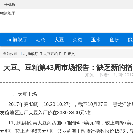
手机版
ag旗舰厅
ag旗舰厅
动态
大豆
杂粕
玉米
鱼粉
能
当前位置：
ag旗舰厅
大豆豆粕
正文
大豆、豆粕第43周市场报告：缺乏新的指
来源:
作者:
时间:
2017
一、大豆市场：
2017
年第
43
周（
10.20-10.27
），截至
10
月
27
日，黑龙江油
友谊地区油厂大豆入厂价在
3380-3400
元
/
吨。
11
月船期南美大豆到我国
cnf
报价
416
美元
/
吨，较上周降
7
美
元
/
吨，较上周降
6
美元
/
吨。波罗的海干散货运指数报价
1573
，