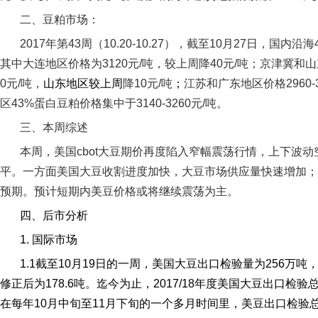
二、豆粕市场：
2017
年第
43
周（
10.20-10.27
），截至
10
月
27
日，国内沿海
其中大连地区价格为
3120
元
/
吨，
较上周
降
40
元
/
吨；京津冀和山
0
元
/
吨，
山东地区较上周
降
10
元
/
吨
；
江苏和广东地区价格
2960-
区
43%
蛋白豆粕价格集中于
3140-3260
元
/
吨。
三、本周综述
本周，美国
cbot
大豆期价再度陷入窄幅震荡行情，上下波动
平。一方面美国大豆收割进度加快，大豆市场供应量快速增加；
预期。预计短期内美豆价格或将继续震荡为主。
四、后市分析
1.
国际市场
1.1
截至
10
月
19
日的一周，美国大豆出口检验量为
256
万吨
修正后为
178.6
吨。迄今为止，
2017/18
年度美国大豆出口检验
在每年
10
月中旬至
11
月下旬的一个多月时间里，美豆出口检验