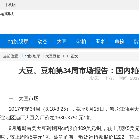
手机版
ag旗舰厅
ag旗舰厅
动态
大豆
杂粕
玉米
鱼粉
能
当前位置：
ag旗舰厅
大豆豆粕
正文
大豆、豆粕第34周市场报告：国内粕
来源:
作者:
时间:
2017
一、大豆市场：
2017
年第
34
周（
8.18-8.25
），截至
8
月
25
日
，黑龙江油用大
谊地区油厂大豆入厂价在
3680-3750
元
/
吨。
9
月船期南美大豆到我国
cnf
报价
409
美元
/
吨，较上周涨
5
美
吨，较上周涨
5
美元
/
吨。波罗的海干散货运指数报价
1222
，较