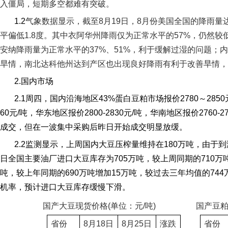
入僵局，短期多空都难有突破。
1.2
气象数据显示，截至
8
月
19
日
，
8
月份美国全国的降雨量
平偏低
1.8
度。其中衣阿华州降雨仅为正常水平的
57%
，仍然较
安纳降雨量为正常水平的
37%
、
51%
，利于缓解过湿的问题；内
旱情，南北达科他州达到产区也出现良好降雨有利于改善旱情，
2.
国内市场
2.1
周四，国内沿海地区
43%
蛋白豆粕市场报价
2780
～
2850
60
元
/
吨，华东地区报价
2800-2830
元
/
吨，华南地区报价
2760-2
成交，但在一波集中采购后昨日开始成交明显放缓。
2.2
监测显示，上周国内大豆压榨量维持在
180
万吨，由于到
日全国主要油厂进口大豆库存为
705
万吨，较上周同期的
710
万
吨，较上年同期的
690
万吨增加
15
万吨，较过去三年均值的
744
机率，预计进口大豆库存缓慢下滑。
国产大豆现货价格
(
单位：元
/
吨
)
国产豆
省份
8
月
18
日
8
月
25
日
涨跌
省份