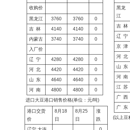
收购价
黑龙
江
黑龙江
3760
3760
0
吉
林
吉
林
4140
4140
0
辽
宁
内蒙古
3740
3740
0
京
津
入厂价
河
北
辽
宁
4280
4280
0
山
东
河
北
4420
4420
0
河
南
山
东
4640
4640
0
江
苏
河
南
4800
4800
0
广
西
进口大豆港口销售价格
(
单位：元
/
吨
)
广
东
港口交货
8
月
18
8
月
25
涨
(
以上豆
价
日
日
跌
辽宁
大连
0