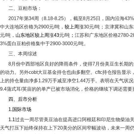
二、豆粕市场：
2017
年第
34
周（
8.18-8.25
），截至
8
月
25
日
，国内沿海
43%
中大连地区价格为
2900
元
/
吨，
较上周
涨
30
元
/
吨；京津冀和山东
元
/
吨，
山东地区较上周
涨
43
元
/
吨
；
江苏和广东地区价格
2780-2
3%
蛋白豆粕价格集中于
2900-3000
元
/
吨。
三、本周综述
8
月份中西部地区良好的降雨条件，使得
7
月份美豆生长期的
的动力。另外
cobt
大豆基金持仓也由多翻空。
cftc
持仓报告显示
上的持仓量由净多
1.29
万手减至净空
1.44
万手。表明在天气状况
9.4
蒲式耳
/
英亩的的单产已被市场消化，价格的继续下调还需要
四、后市分析
1.
国际市场
1.1
过去一周尽管美豆油在提高进口阿根廷和印尼生物柴油
天气打压下始终保持在上下
20
美分的区间窄幅波动，未来一周