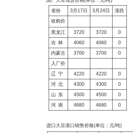
国产大豆现货价格
(
单位：元
/
吨
)
省份
3
月
17
日
3
月
24
日
涨跌
收购价
黑龙江
3720
3720
0
吉
林
4060
4060
0
内蒙古
3700
3700
0
入厂价
辽
宁
4220
4220
0
河
北
4300
4300
0
山
东
4500
4500
0
河
南
4680
4680
0
进口大豆港口销售价格
(
单位：元
/
吨
)