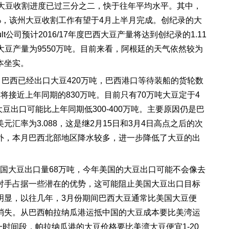
大豆收割进度已过三分之二，快于往年平均水平。其中，
%
，该州大豆收割工作有望于
4
月上半月完成。创纪录的大
lt
公司预计
2016/17
年度巴西大豆产量将达到创纪录的
1.11
大豆产量为
9550
万吨。目前来看，阿根廷的天气依然较为
本坐实。
月巴西已经出口大豆
420
万吨，巴西港口等待装船的货轮数
量将接近上年同期的
830
万吨。目前只有
70
万吨大豆定于
4
大豆出口可能比上年同期低
300-400
万吨。主要原因仍是巴
美元汇率为
3.088
，这是继
2
月
15
日和
3
月
4
日高点之后的次
外，本月巴西北部地区降水较多，进一步降低了大豆的出
国大豆出口量
68
万吨，今年美国的大豆出口可能不会像去
对手占据一些潜在的优势，这可能阻止美国大豆出口目标
明显，以往几年，
3
月份期间巴西大豆通常比美国大豆便
消失。从巴西帕拉纳瓜港运抵中国的大豆成本要比美湾运
一时间段，帕拉纳瓜港的大豆价格要比美湾大豆便宜
1-20