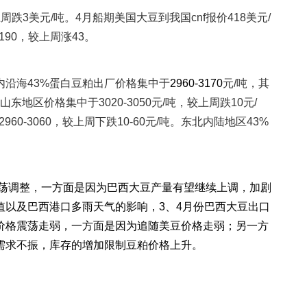
上周跌
3
美元
/
吨。
4
月船期美国大豆到我国
cnf
报价
418
美元
/
190
，较上周涨
43
。
内沿海
43%
蛋白豆粕出厂价格集中于
2960-3170
元
/
吨，其
山东地区价格集中于
3020-3050
元
/
吨，较上周跌
10
元
/
2960-3060
，较上周下跌
10-60
元
/
吨。东北内陆地区
43%
荡调整，一方面是因为巴西大豆产量有望继续上调，加剧
值以及巴西港口多雨天气的影响，
3
、
4
月份巴西大豆出口
价格震荡走弱，一方面是因为追随美豆价格走弱；另一方
需求不振，库存的增加限制豆粕价格上升。