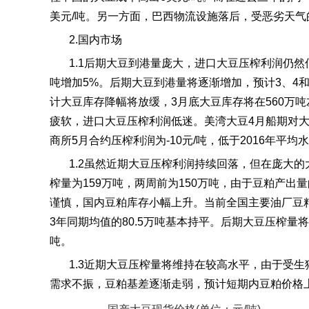
美元
/
吨。另一方面，巴西物流设施落后，受恶劣天气
2.
国内市场
1.1
后期大豆到港量庞大，进口大豆压榨利润仍然
吨增加
5%
。后期大豆到港量将逐渐增加，预计
3
、
4
计大豆库存降幅将放缓，
3
月底大豆库存将在
560
万吨
疲软，进口大豆压榨利润低迷。美湾大豆
4
月船期对
商所
5
月合约压榨利润为
-10
元
/
吨，低于
2016
年平均水
1.2
虽然近期大豆压榨利润持续回落，但在庞大的
榨量为
159
万吨，两周前为
150
万吨，由于豆粕产出量
谨慎，国内豆粕库存小幅上升。当前全国主要油厂豆
3
年同期均值的
80.5
万吨基本持平。后期大豆压榨量将
吨。
1.3
近期大豆压榨量将维持在较高水平，由于受生
需求不振，豆粕基差逐渐走弱，预计短期内豆粕价格