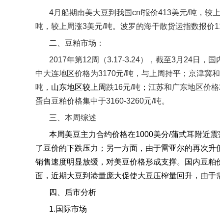
4
月船期南美大豆到我国
cnf
报价
413
美元
/
吨，较
吨，较上周涨
3
美元
/
吨。波罗的海干散货运指数报价
1
二、豆粕市场：
2017
年第
12
周（
3.17-3.24
），截至
3
月
24
日，国
中大连地区价格为
3170
元
/
吨，与上周持平；京津冀和
吨，
山东地区较上周
跌
16
元
/
吨
；
江苏和广东地区价格
蛋白豆粕价格集中于
3160-3260
元
/
吨。
三、本周综述
本周美豆主力合约价格在
1000
美分
/
蒲式耳附近震
了豆价的下跌压力；另一方面，由于雷亚尔的再次升
销售速度明显放缓，对美豆价格形成支撑。国内豆粕
面，近期大豆到港量庞大促使大豆压榨量回升，由于
四、后市分析
1.
国际市场