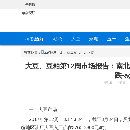
手机版
ag旗舰厅
ag旗舰厅
动态
大豆
杂粕
玉米
鱼
当前位置：
ag旗舰厅
大豆豆粕
正文
大豆、豆粕第12周市场报告：南
跌-
来源:
作者:
一、大豆市场：
2017
年第
12
周（
3.17-3.24
），截至
3
月
24
日，黑
谊地区油厂大豆入厂价在
3760-3800
元
/
吨。