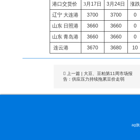
港口交货价
3
月
17
日
3
月
24
日
涨跌
辽宁
大连港
3700
3700
0
山东
日照港
3660
3660
0
山东
青岛港
3660
3660
0
连云港
3670
3680
10
上一篇
|
大豆、豆粕第11周市场报
告：供应压力持续拖累豆价走弱
ag旗