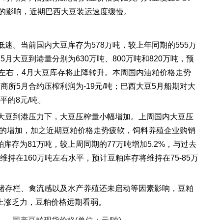
的影响，近期巴西大豆装运速度缓慢。
低迷。当前国内大豆库存为
578
万吨，较上年同期的
555
万
和
5
月大豆到港量分别为
630
万吨、
800
万吨和
820
万吨，预
左右，
4
月大豆库存将止降转升。本周国内油粕价格走势
大商所
5
月合约压榨利润为
-19
元
/
吨；巴西大豆
5
月船期对大
平的
8
元
/
吨。
大豆到港压力下，大豆压榨量小幅增加。上周国内大豆压
的增加，加之近期豆粕价格走势疲软，饲料养殖企业购销
粕库存为
81
万吨，较上周同期的
77
万吨增加
5.2%
，与过去
维持在
160
万吨左右水平，预计豆粕库存将维持在
75-85
万
猪存栏、禽流感以及水产养殖还未启动等因素影响，豆粕
上涨乏力，豆粕价格远期看弱。