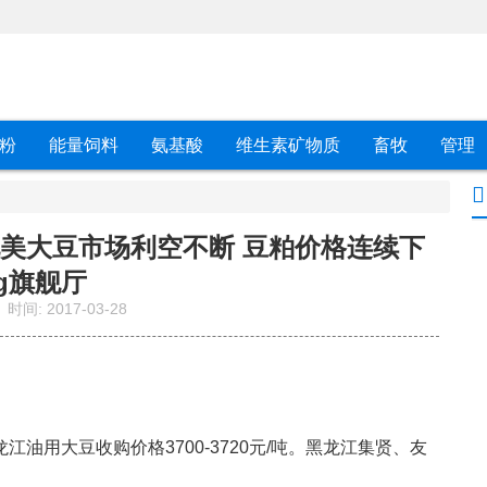
粉
能量饲料
氨基酸
维生素矿物质
畜牧
管理
北美大豆市场利空不断 豆粕价格连续下
ag旗舰厅
时间:
2017-03-28
龙江油用大豆收购价格
3700-3720
元
/
吨。黑龙江集贤、友