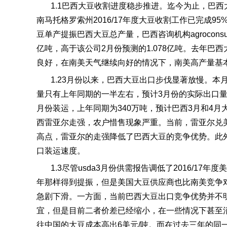
1.1
巴西大豆收割进度稳步推进。迄今为止，巴西
南马托格罗索州
2016/17
年度大豆收割工作已完成
95
豆单产提振巴西大豆总产量，巴西咨询机构
agroconsu
亿吨，高于该公司
2
月份预测的
1.078
亿吨。去年巴西
良好，在南美天气继续向好的情况下，南美高产量基
1.2
3
月份以来，巴西大豆出口步伐显著放慢。本
量只有上年同期的一半左右，预计
3
月份的实际出口
月份装运，上年同期为
340
万吨，预计巴西
3
月和
4
月
西雷亚尔走强，农户惜售现象严重。当前，雷亚尔兑
高点，雷亚尔的走强降低了巴西大豆的竞争优势。此
口装运速度。
1.3
尽管
usda3
月份供需报告调低了
2016/17
年度美
年那样得到提振，但是美国大豆供应商也比南美竞争
急剧下滑。一方面，当前巴西大豆出口竞争优势并不
宜，但是目前二者价差已经缩小，在一些情况下甚至
往中国的大豆成本高出
6
美元
/
吨。而在过去三年的同