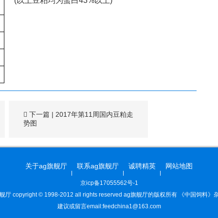
(
以上豆粕均为蛋白
43%
以上
)
下一篇
|
2017年第11周国内豆粕走
势图
关于ag旗舰厅
联系ag旗舰厅
诚聘精英
网站地图
京icp备17055562号-1
舰厅 copyright © 1998-2012 all rights reserved ag旗舰厅的版权所有 《中国饲料
建议或留言email:
feedchina1@163.com