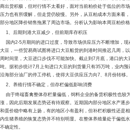
商出货积极，但对行情不太看好，面对当前粕价处于低位的市场
压力也有所缓解，但走货仍较慢。另外，从豆粕成本方面来看，
部分地区降价销售拖累了周边市场。分析认为影响本周豆粕价格
1、后期到港大豆减少，但前期库存积压
国内2-5月期间的进口过度，导致市场供应压力不断增加，现
大豆，一些贸易商试图将进口大豆船货的到港时间推迟几周，以
周时间里，大豆进口步伐不可能加快。截止到7月底，港口的大豆
吨。据初步统计7月上旬进口大豆的到货量只有35万吨，业内预计7
沿海部分油厂的停工停机，使得大豆供应压力向7、8月份转移
2、养殖行情不确定，但存栏偏低影响消费
由于终端畜禽整体存栏量偏低，饲料企业的备货积极性也较为
涨，因此后期发展态势还有待观察。近期国内部分地区水产逐步
和蛋价稳中略有上扬，有的地区小有盈利，但补栏积极性还是相
内生猪养殖的恢复态势并不特别明显。在整体养殖量处于偏低水
不确定性。