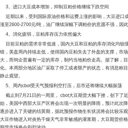
3、进口大豆成本增加，抑制豆粕价格继续下跌空间
近期以来，受到国际原油价格和运费上涨的影响，大豆进口成
涨至2600-2700元/吨，油厂继续深幅下调粕价的意愿不强，
4、消化疲弱，豆粕库存压力依然偏大
目前豆粕的需求非常低迷，国内大豆和豆粕的库存消化均较缓
错，美盘周内持续走低，使得国内豆粕失去了外盘的支撑，市场
大，而饲企普遍有一定的库存，制约当地粕价走高。据了解，目
化。本周部分地区油厂采取了停工或者限产的状态，有消息称目
静止观望。
5、周内cbot受天气预报利空打压，后市还将继续大幅振荡
截止到7月21日的一周里， cbot大豆期货大幅下挫，创下
始，美国中西部大豆产区将会出现一次明显的降雨，预计此次降
逐步进入了关键的结荚期，据此预报作物生长状况将会比较乐观
大豆作物进入对炎热干燥天气非常敏感的灌浆期，大豆期货价格
期货市场将会剧烈波动。