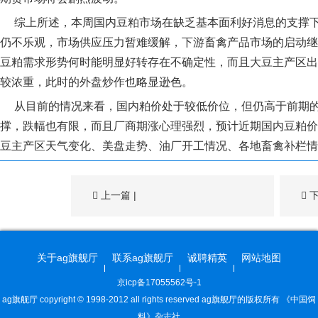
综上所述，本周国内豆粕市场在缺乏基本面利好消息的支撑下
仍不乐观，市场供应压力暂难缓解，下游畜禽产品市场的启动继
豆粕需求形势何时能明显好转存在不确定性，而且大豆主产区出
较浓重，此时的外盘炒作也略显逊色。
从目前的情况来看，国内粕价处于较低价位，但仍高于前期的
撑，跌幅也有限，而且厂商期涨心理强烈，预计近期国内豆粕价
豆主产区天气变化、美盘走势、油厂开工情况、各地畜禽补栏情
上一篇
|
关于ag旗舰厅
联系ag旗舰厅
诚聘精英
网站地图
京icp备17055562号-1
ag旗舰厅 copyright © 1998-2012 all rights reserved ag旗舰厅的版权所有 《中国饲
料》杂志社