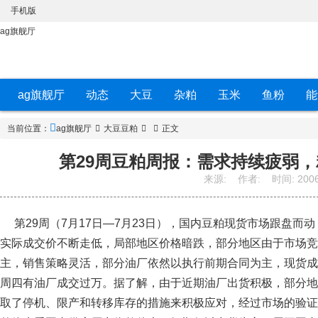
手机版
ag旗舰厅
ag旗舰厅
动态
大豆
杂粕
玉米
鱼粉
能
当前位置：
ag旗舰厅
大豆豆粕
正文
第29周豆粕周报：需求持续疲弱，
来源:
作者:
时间:
2006
第29周（7月17日—7月23日），国内豆粕现货市场跟盘而
实际成交价不断走低，局部地区价格暗跌，部分地区由于市场竞
主，销售策略灵活，部分油厂依然以执行前期合同为主，现货成
周四有油厂成交过万。据了解，由于近期油厂出货积极，部分地
取了停机、限产和转移库存的措施来积极应对，经过市场的验证