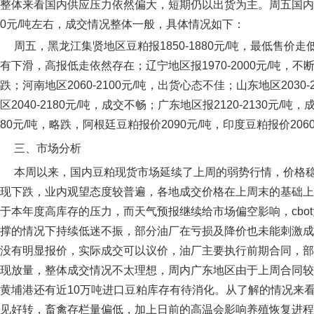
整体来看国内供应压力依然偏大，短期仍以出货为主。周五国内
0元/吨左右，成交情况整体一般，具体情况如下：
周五，黑龙江集贤地区豆粕报1850-1880元/吨，最低售价走低1
有下滑，高报低走依然存在；辽宁地区报1970-2000元/吨，不断
跌；河南地区2060-2100元/吨，出货心态不佳；山东地区203
区2040-2180元/吨，成交不畅；广东地区报2120-2130元/吨，
80元/吨，略跌，阿根廷豆粕报价2090元/吨，印度豆粕报价206
三、市场分析
本周以来，国内豆粕现货市场延续了上周的弱势行情，价格稳
现下跌，业内观望态度较普遍，各地成交价格在上周末的基础上
于本年度高库存的压力，而天气预报继续给市场偏空影响，cbo
撑的情况下持续低迷不振，部分油厂在亏损及降价也未能刺激成
没有明显报价，实际成交可以议价，油厂主要执行前期合同，部
现放量，整体成交情况不太理想，周内广东地区由于上周合同较
黄埔港还有近10万吨进口豆粕库存有待消化。从了解的情况来
见好转，畜禽存栏量偏低，加上日前的高温会影响养殖恢复进程