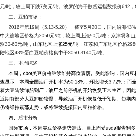
元
/
吨，较上周下跌
7
美元
/
吨。波罗的海干散货运指数报价
642
，
二、豆粕市场：
2016
年第
19
周（
5.13-5.20
），截至
5
月
20
日，国内沿海
43%
中大连地区价格为
3050
元
/
吨，较上周上涨
50
元
/
吨；京津冀和山
涨
30-60
元
/
吨，
山东地区上涨
25
元
/
吨；
江苏和广东地区价格
298
陆地区
43%
蛋白豆粕价格集中于
3050-3140
元
/
吨。
三、本周综述
本周，
cbot
美豆价格继续维持高位震荡。受此影响，国内豆
查显示，本周全国油厂开机率为
50.18%
，环比增长
3.72%
；而
着大豆陆续卸船到厂，油厂之前停机的开始恢复正常生产，因此
近期有部分大豆卸船较慢，导致油厂开机恢复低于预期。短期内
仍将维持震荡走势，或将继续提振国内豆粕价格。
四、后市分析
国际市场，本周美豆价格走势震荡。自上周受
usda
报告利多