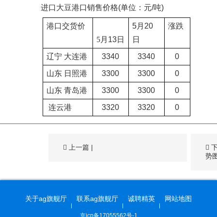
进口大豆港口销售价格
(
单位：元
/
吨
)
港口交货价
5
月
20
涨跌
5
月
13
日
日
辽宁
大连港
3340
3340
0
山东
日照港
3300
3300
0
山东
青岛港
3300
3300
0
连云港
3320
3320
0
上一篇
|
势
关于ag旗舰厅
联系ag旗舰厅
诚聘精英
网站地图
京icp备17055562号-1