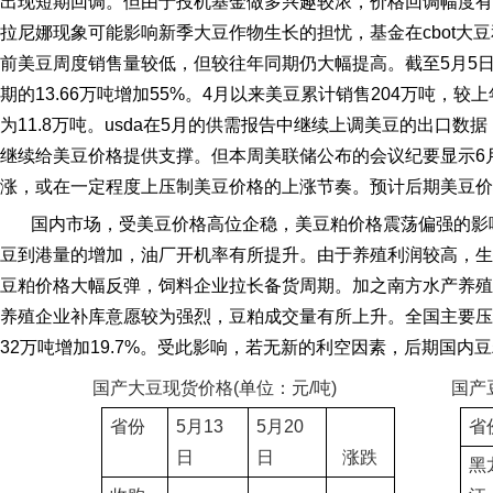
出现短期回调。但由于投机基金做多兴趣较浓，价格回调幅度有
拉尼娜现象可能影响新季大豆作物生长的担忧，基金在
cbot
大豆
前美豆周度销售量较低，但较往年同期仍大幅提高。截至
5
月
5
期的
13.66
万吨增加
55%
。
4
月以来美豆累计销售
204
万吨，较上
为
11.8
万吨。
usda
在
5
月的供需报告中继续上调美豆的出口数据
继续给美豆价格提供支撑。但本周美联储公布的会议纪要显示
6
涨，或在一定程度上压制美豆价格的上涨节奏。预计后期美豆价
国内市场，受美豆价格高位企稳，美豆粕价格震荡偏强的影
豆到港量的增加，油厂开机率有所提升。由于养殖利润较高，生
豆粕价格大幅反弹，饲料企业拉长备货周期。加之南方水产养殖
养殖企业补库意愿较为强烈，豆粕成交量有所上升。全国主要压
32
万吨增加
19.7%
。受此影响，若无新的利空因素，后期国内豆
国产大豆现货价格
(
单位：元
/
吨
)
国产
省份
5
月
13
5
月
20
省
日
日
涨跌
黑