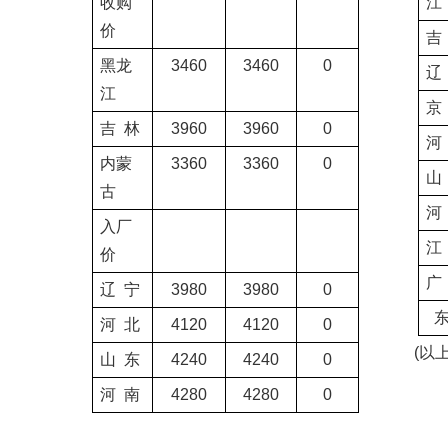
收购
江
价
吉
黑龙
3460
3460
0
辽
江
京
吉
林
3960
3960
0
河
内蒙
3360
3360
0
山
古
河
入厂
江
价
广
辽
宁
3980
3980
0
河
北
4120
4120
0
(
以
山
东
4240
4240
0
河
南
4280
4280
0