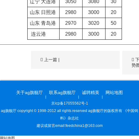
辽宁
大连港
3050
3080
30
山东
日照港
2980
3000
20
山东
青岛港
2970
3020
50
连云港
2980
3000
20
上一篇
|
势
关于ag旗舰厅
联系ag旗舰厅
诚聘精英
网站地图
京icp备17055562号-1
ag旗舰厅 copyright © 1998-2012 all rights reserved ag旗舰厅的版权所有 《中国饲
料》杂志社
建议或留言email:
feedchina1@163.com
网站地图