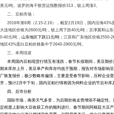
美元
/
吨。波罗的海干散货运指数报价
313
，较上周涨
3
。
二、豆粕市场：
2016
年第
6
周（
2.15-2.19
），截至
2
月
19
日，国内沿海
43%
大连地区价格为
2600
元
/
吨，较上周下跌
40
元
/
吨；京津冀和山东
0-40
元
/
吨，
山东地区下跌
11
元
/
吨；
江苏和广东地区价格
2550-2
地区
43%
蛋白豆粕价格集中于
2640-2900
元
/
吨。
三、本周综述
本周国内豆粕现货行情互有涨跌，春节长假期间，美豆期价
期末库存上升，美豆单产和库存均低于预期，报告对市场影响呈
厂恢复报价，极少数略有偏强，主要是受春节影响，压榨企业普
齐，预计
2
月中下旬，国内豆粕行情将因为饲料企业的节后补库
四、后市分析
国际市场，南美天气多变，为后期价格走势增添不确定性。
定程度上影响大豆收获工作的顺利进行。春节期间阿根廷大豆产