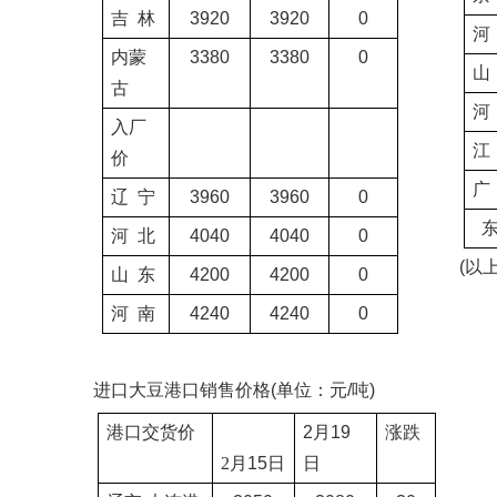
吉
林
3920
3920
0
河
内蒙
3380
3380
0
山
古
河
入厂
江
价
广
辽
宁
3960
3960
0
河
北
4040
4040
0
(
以
山
东
4200
4200
0
河
南
4240
4240
0
进口大豆港口销售价格
(
单位：元
/
吨
)
港口交货价
2
月
19
涨跌
2
月
15
日
日