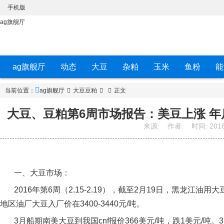
手机版
ag旗舰厅
ag旗舰厅
动态
大豆
杂粕
玉米
鱼粉
能
当前位置：
ag旗舰厅
大豆豆粕
正文
大豆、豆粕第6周市场报告：美豆上涨 年
来源:
作者:
时间:
2016
一、大豆市场：
2016
年第
6
周（
2.15-2.19
），截至
2
月
19
日，黑龙江油用大
地区油厂大豆入厂价在
3400-3440
元
/
吨。
3
月船期南美大豆到我国
cnf
报价
366
美元
/
吨，跌
1
美元
/
吨。
3