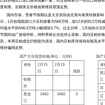
巴西谷物出口港口拥堵现象严重，但贸易商表示一些出口商拥有
度有限。后期美豆价格或将维持震荡走势。
国内市场，受春节假期以及大豆供应由北美向南美转换影响
示，
1
月份我国进口大豆到港量为
566
万吨，较
12
月的
912
万吨
均值水平的
546.4
万吨小幅增加
3.7%
。过去
10
年，
1
月份的大豆
节期间油厂放假停机，饲料养殖企业也停止采购，国内豆粕价格
高，本周豆粕成交仍然较为清淡，国内豆粕库存保持在较高水平
维持偏弱走势。
国产大豆现货价格
(
单位：元
/
吨
)
国产
省份
2
月
15
2
月
19
省
日
日
涨跌
黑
收购
江
价
吉
黑龙
3460
3460
0
辽
江
京