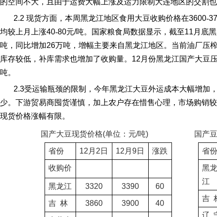
的空间不大，且由于运费大幅上涨及运力限制大连地区的交割也
2.2
现货方面，本周黑龙江地区食用大豆收购价格在
3600
‐
3
均较上月上涨
40
‐
80
元
/
吨。国家粮食局数据显示，截至
11
月底黑
吨，同比增加
26
万吨，增幅主要来自黑龙江地区。当前油厂压
库存较低，补库需求也增加了收购量。
12
月份黑龙江国产大豆
吨。
2.3
受运输瓶颈的限制，今年黑龙江大豆外运成本大幅增加
少。下游贸易商囤货谨慎，加上农户存在惜售心理，市场购销较
现货价格涨幅有限。
国产大豆现货价格
(
单位：元
/
吨
)
国产
省份
12
月
2
日
12
月
9
日
涨跌
省
收购价
黑
江
黑龙江
3320
3390
60
吉
吉
林
3860
3900
40
辽