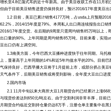
增长至
4.8
亿蒲式耳的近十年新高。由于美豆收获工作在
11
月初
但由于目前美豆销售进度仍保持良好，预计
2016/17
年度美豆出
1.2
目前，美豆已累计销售
4177
万吨，占
usda
上月预期
2016
62.2%
，
2014/15
年度是
79%
。本周私人出口商连续报告出口销
2016/17
年度交货。在后期的
9
周里只需周均销售
85
万吨以上，
出口量的
90%
。上年同期是周均销售
85
万吨。目前来看，实现
u
豆出口仍有上调空间。
1.3
南美方面，今年巴西大豆播种进度快于往年同期。马托
上，显著高于上年同期的
14%
和近
5
年均值水平的
20%
。目前巴
气保持良好，巴西早播大豆将于
1
月提前上市，或部分挤占美豆
天气条件下，后期美豆销售或将受到影响，全年度大豆出口进度
2.
国内市场
2.1 11
月中旬以来大商所大豆
1
月期货合约已经累计上涨
668
与现货价差达到
650
元
/
吨左右。由于交割利润非常丰厚，目前已
月期货合约临近交割持仓量仍达
8
万手，注册仓单主要集中在黑