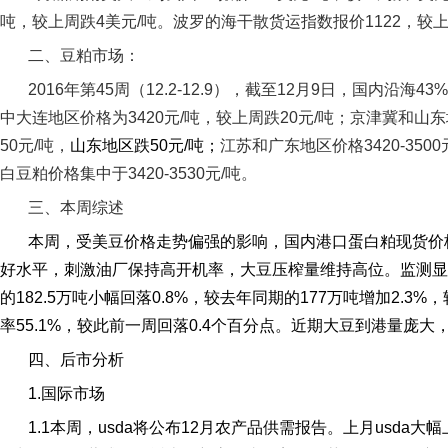
吨，较上周跌
4
美元
/
吨。波罗的海干散货运指数报价
1122
，较
二、豆粕市场：
2016
年第
45
周（
12.2-12.9
），截至
12
月
9
日，国内沿海
43%
中大连地区价格为
3420
元
/
吨，较上周跌
20
元
/
吨；京津冀和山东
50
元
/
吨，
山东地区跌
50
元
/
吨；
江苏和广东地区价格
3420-3500
白豆粕价格集中于
3420-3530
元
/
吨。
三、本周综述
本周，受美豆价格走势偏强的影响，国内港口蛋白粕现货价
好水平，刺激油厂保持高开机率，大豆压榨量维持高位。监测显
的
182.5
万吨小幅回落
0.8%
，较去年同期的
177
万吨增加
2.3%
，
率
55.1%
，较此前一周回落
0.4
个百分点。近期大豆到港量庞大
四、后市分析
1.
国际市场
1.1
本周，
usda
将公布
12
月农产品供需报告。上月
usda
大幅