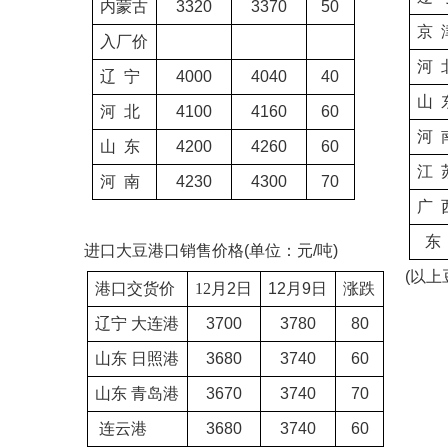
内蒙古
3320
3370
50
京
入厂价
河
辽
宁
4000
4040
40
山
河
北
4100
4160
60
河
山
东
4200
4260
60
江
河
南
4230
4300
70
广
东
进口大豆港口销售价格
(
单位：元
/
吨
)
(
以上
港口交货价
12
月
2
日
12
月
9
日
涨跌
辽宁
大连港
3700
3780
80
山东
日照港
3680
3740
60
山东
青岛港
3670
3740
70
连云港
3680
3740
60