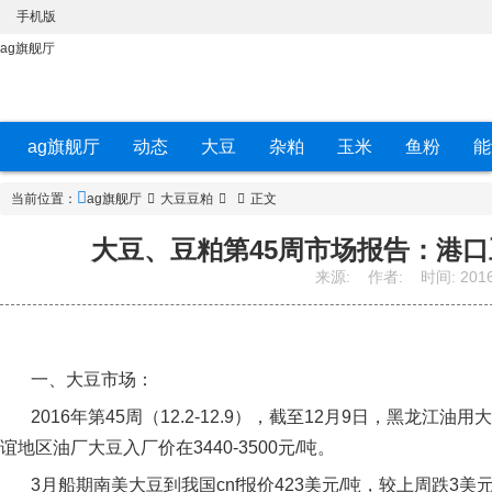
手机版
ag旗舰厅
ag旗舰厅
动态
大豆
杂粕
玉米
鱼粉
能
当前位置：
ag旗舰厅
大豆豆粕
正文
大豆、豆粕第45周市场报告：港口
来源:
作者:
时间:
2016
一、大豆市场：
2016
年第
45
周（
12.2-12.9
），截至
12
月
9
日，黑龙江油用大
谊地区油厂大豆入厂价在
3440-3500
元
/
吨。
3
月船期南美大豆到我国
cnf
报价
423
美元
/
吨，较上周跌
3
美