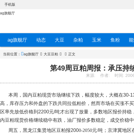
手机版
ag旗舰厅
ag旗舰厅
动态
大豆
杂粕
玉米
鱼粉
能
当前位置：
ag旗舰厅
大豆豆粕
正文
第49周豆粕周报：承压持续
来源:
作者:
时间:
2006
本周，国内豆粕现货市场继续下跌，幅度较大，大概在
30
高，库存压力和外盘的下跌共同拉低粕价，然而市场在买涨不买
区率先放低价格到2200元/吨才出现了放量，多数地区报价持
内豆粕现货价格
继续稳中有跌，油厂报价多数稳定，成交价稳中
周五，黑龙江集贤地区豆粕报
200
0-2050元/吨
；
京津冀地区