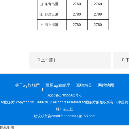
山
东
青岛港
2760
2760
江
苏
连云港
2780
2780
上
海
上海港
2780
2780
上一篇
|
关于ag旗舰厅
联系ag旗舰厅
诚聘精英
网站地图
京icp备17055562号-1
ag旗舰厅 copyright © 1998-2012 all rights reserved ag旗舰厅的版权所有 《中国饲
料》杂志社
建议或留言email:
feedchina1@163.com
网站地图