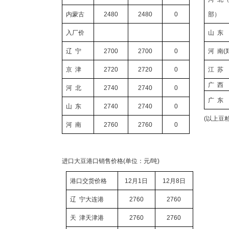
内蒙古
2480
2480
0
部）
入厂价
山
东
辽
宁
2700
2700
0
河
南
(
京
津
2720
2720
0
江
苏
广
西
河
北
2740
2740
0
广
东
山
东
2740
2740
0
(
以上豆
河
南
2760
2760
0
进口大豆港口销售价格
(
单位：元
/
吨
)
港口交货价格
12
月
1
日
12
月
8
日
辽
宁
大连港
2760
2760
天
津
天津港
2760
2760