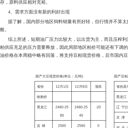
存，原料供应相对充裕。
4、需求方面没有新的利好出现
据了解，国内部分地区饲料销量有所好转，但行情并不算太
般。
综上所述，短期油厂压力比较大，以出货为主，而且压榨利
粕供应充足的压力需要释放，因此局部地区粕价可能还有下调的
油价格在本周稳中略有回落，将支持豆粕现货价格，后市国内豆
国产大豆现货价格
(
单位：元
/
吨
)
国产豆粕
省份
12
月
1
日
12
月
8
日
涨跌
省份及
收购价
黑龙江
黑龙江
2480-25
2480-25
-20
辽
宁
(
80
40
京
津
吉
林
2560
2560
0
河
北