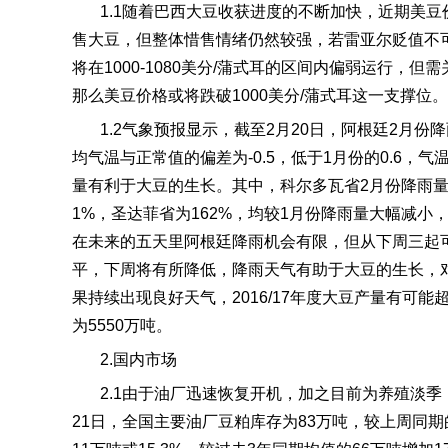
1.1
随着巴西大豆收获进度的不断加快，近期美豆
售大豆，但整体惜售情绪仍然较强，若雷亚尔贬值不
将在
1000-1080
美分
/
蒲式耳的区间内偏弱运行，但需
那么美豆价格或将跌破
1000
美分
/
蒲式耳这一支撑位。
1.2
气象预报显示，截至
2
月
20
日，阿根廷
2
月份降
均气温与正常值的偏差为
-0.5
，低于
1
月份的
0.6
，气
量有利于大豆的生长。其中，科尔多瓦省
2
月份降雨
1%
，圣达菲省为
162%
，均较
1
月份降雨量大幅减小
在未来的五天里阿根廷降雨机会有限，但从下周三起
平，下周将有所降低，降雨天气有助于大豆的生长，
果持续出现良好天气，
2016/17
年度大豆产量有可能
为
5550
万吨。
2.
国内市场
2.1
由于油厂迅速恢复开机，加之目前为养殖淡季
21
日，全国主要油厂豆粕库存为
83
万吨，较上周同期