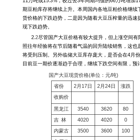
11
万吨或
15.3%
，较过去
3
年同期均值的
66
万吨增加
1
期豆粕库存将继续上升。本周国内各地豆粕价格继续
货价格的下跌趋势，二是因为随着大豆压榨量的迅速
现下跌趋势。
2.
2
尽管国产大豆价格有较大提升，但上涨空间有
照往年经验将在节后随着气温的回升陆续销售，这也
将受到压制。另外临储大豆库存庞大，是否会在
4
月
目前豆一期价逐渐趋于合理，继续下跌空间有限，预
国产大豆现货价格
(
单位：元
/
吨
)
省份
2
月
17
日
2
月
24
日
涨跌
收购价
黑龙江
3540
3620
80
吉
林
4020
4020
0
内蒙古
3500
3600
100