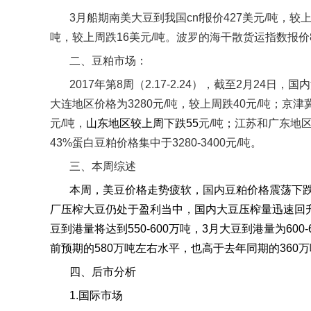
3
月船期南美大豆到我国
cnf
报价
427
美元
/
吨，较
吨，较上周跌
16
美元
/
吨。波罗的海干散货运指数报价
二、豆粕市场：
2017
年第
8
周（
2.17-2.24
），截至
2
月
24
日，国内
大连地区价格为
3280
元
/
吨，较上周跌
40
元
/
吨；京津
元
/
吨，
山东地区较上周下跌
55
元
/
吨
；
江苏和广东地
43%
蛋白豆粕价格集中于
3280-3400
元
/
吨。
三、本周综述
本周，美豆价格走势疲软，国内豆粕价格震荡下
厂压榨大豆仍处于盈利当中，国内大豆压榨量迅速回
豆到港量将达到
550-600
万吨，
3
月大豆到港量为
600-
前预期的
580
万吨左右水平，也高于去年同期的
360
万
四、后市分析
1.
国际市场