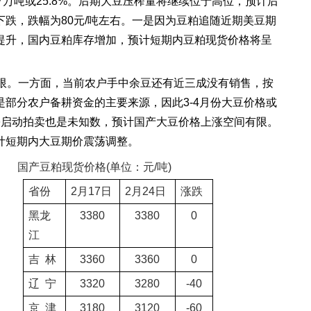
7
万吨或
25.8%
。后期大豆压榨量将继续位于高位，预计后
下跌，跌幅为
80
元
/
吨左右。一是因为豆粕追随近期美豆期
提升，国内豆粕库存增加，预计短期内豆粕现货价格将呈
限。一方面，当前农户手中余豆还有近三成没有销售，按
是部分农户备耕资金的主要来源，因此
3-4
月份大豆价格或
份启动拍卖也是未知数，预计国产大豆价格上涨空间有限。
计短期内大豆期价震荡调整。
国产豆粕现货价格
(
单位：元
/
吨
)
省份
2
月
17
日
2
月
24
日
涨跌
黑龙
3380
3380
0
江
吉
林
3360
3360
0
辽
宁
3320
3280
-40
京
津
3180
3120
-60