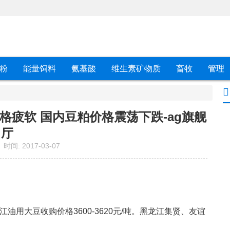
粉
能量饲料
氨基酸
维生素矿物质
畜牧
管理
格疲软 国内豆粕价格震荡下跌-ag旗舰
厅
时间:
2017-03-07
江油用大豆收购价格
3600-3620
元
/
吨。黑龙江集贤、友谊