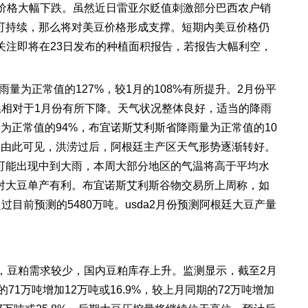
价格大幅下跌。虽然近日雷亚尔贬值刺激部分巴西农户销
可持续，那么将对美豆价格形成支撑。短期内美豆价格仍
关注即将在
23
日发布的种植面积报告，若报告大幅利空，
雨量为正常值的
127%
，较
1
月的
108%
有所提升。
2
月份平
温相对于
1
月份有所下降。天气状况整体良好，适当的降雨
量为正常值的
94%
，布宜诺斯艾利斯省降雨量为正常值的
10
，由此可见，洪涝过后，阿根廷主产区天气形势逐渐转好。
可能出现中到大雨，本周大部分地区的气温将高于平均水
对大豆单产有利。布宜诺斯艾利斯谷物交易所上周称，如
超过目前预测的
5480
万吨。
usda2
月份预测阿根廷大豆产量
，豆粕需求较少，国内豆粕库存上升。监测显示，截至
2
月
的
71
万吨增加
12
万吨或
16.9%
，较上月同期的
72
万吨增加