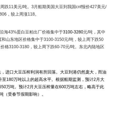
上周跌
11
美元
/
吨。
3
月船期美国大豆到我国
cnf
报价
427
美元
/
806
，较上周涨
118
。
沿海
43%
蛋白豆粕出厂价格集中于
3100-3280
元
/
吨，其中
冀和山东地区价格集中于
3100-3150
元
/
吨，较上周下跌
50
区价格
3100-3180
，较上周下跌
60-70
元
/
吨。东北内陆地区
跌，进口大豆压榨利润有所回落。大豆到港仍然庞大，而油
升至
180
万吨以上的超高水平。根据船期监测，预计
2
月大
650
万吨。预计
2
月大豆压榨量在
600
万吨左右，略高于此
吨（受春节假期影响）。