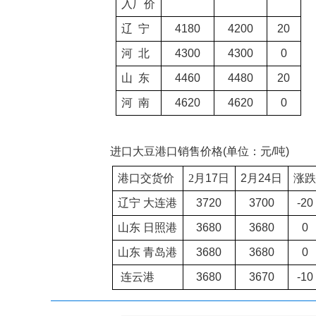
入厂价
辽
宁
4180
4200
20
河
北
4300
4300
0
山
东
4460
4480
20
河
南
4620
4620
0
进口大豆港口销售价格
(
单位：元
/
吨
)
港口交货价
2
月
17
日
2
月
24
日
涨跌
辽宁
大连港
3720
3700
-20
山东
日照港
3680
3680
0
山东
青岛港
3680
3680
0
连云港
3680
3670
-10